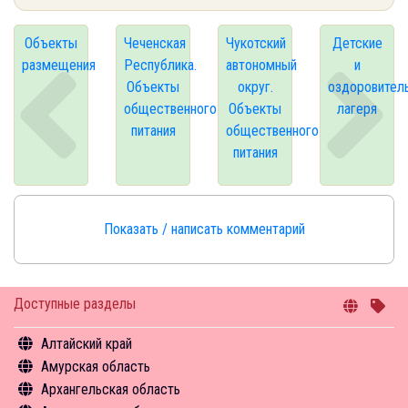
Объекты
Чеченская
Чукотский
Детские
размещения
Республика.
автономный
и
Объекты
округ.
оздоровител
общественного
Объекты
лагеря
питания
общественного
питания
Показать / написать комментарий
Доступные разделы
Алтайский край
Амурская область
Общая информация
Архангельская область
Объекты туристского притяжения
Общая информация