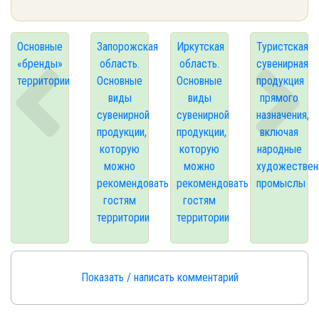
Основные
Запорожская
Иркутская
Туристская
«бренды»
область.
область.
сувенирная
территории
Основные
Основные
продукция
виды
виды
прямого
сувенирной
сувенирной
назначения,
продукции,
продукции,
включая
которую
которую
народные
можно
можно
художествен
рекомендовать
рекомендовать
промыслы
гостям
гостям
территории
территории
Показать / написать комментарий