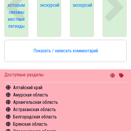
которым
экскурсий
экскурсий
связаны
местные
легенды
Показать / написать комментарий
Доступные разделы
Алтайский край
Амурская область
Общая информация
Архангельская область
Объекты туристского притяжения
Общая информация
Астраханская область
Инфрастуктура туризма
Объекты туристского притяжения
Общая информация
Белгородская область
Туризм в цифрах
Инфрастуктура туризма
Объекты туристского притяжения
Общая информация
Брянская область
Чем заняться
Туризм в цифрах
Инфрастуктура туризма
Объекты туристского притяжения
Общая информация