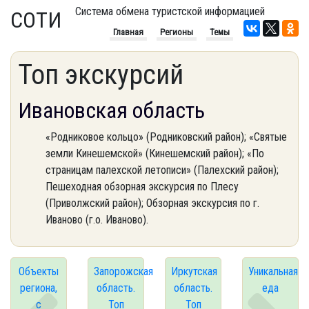
Система обмена туристской информацией
СОТИ
Главная
Регионы
Темы
Топ экскурсий
Ивановская область
«Родниковое кольцо» (Родниковский район); «Святые
земли Кинешемской» (Кинешемский район); «По
страницам палехской летописи» (Палехский район);
Пешеходная обзорная экскурсия по Плесу
(Приволжский район); Обзорная экскурсия по г.
Иваново (г.о. Иваново).
Объекты
Запорожская
Иркутская
Уникальная
региона,
область.
область.
еда
с
Топ
Топ