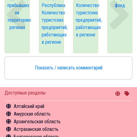
прибывших
Республика.
Количество
фонд
на
Количество
туристских
территорию
туристских
предприятий,
региона
предприятий,
работающих
работающих
в регионе
в регионе
Показать / написать комментарий
Доступные разделы
Алтайский край
Амурская область
Общая информация
Архангельская область
Объекты туристского притяжения
Общая информация
Астраханская область
Инфрастуктура туризма
Объекты туристского притяжения
Общая информация
Белгородская область
Туризм в цифрах
Инфрастуктура туризма
Объекты туристского притяжения
Общая информация