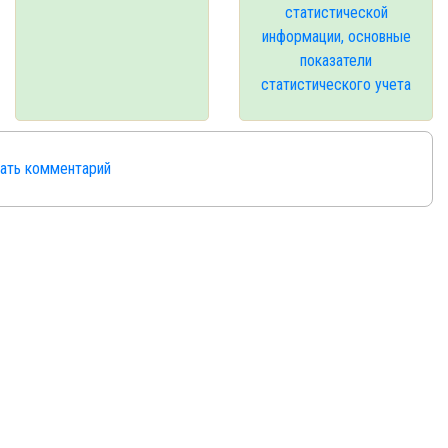
статистической
информации, основные
показатели
статистического учета
сать комментарий