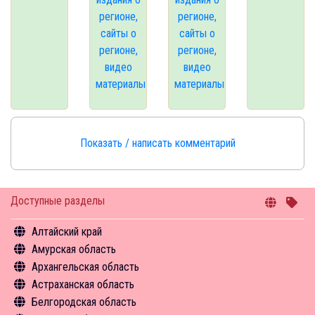
регионе,
регионе,
сайты о
сайты о
регионе,
регионе,
видео
видео
материалы
материалы
Показать / написать комментарий
Доступные разделы
Алтайский край
Амурская область
Общая информация
Архангельская область
Объекты туристского притяжения
Общая информация
Астраханская область
Инфрастуктура туризма
Объекты туристского притяжения
Общая информация
Белгородская область
Туризм в цифрах
Инфрастуктура туризма
Объекты туристского притяжения
Общая информация