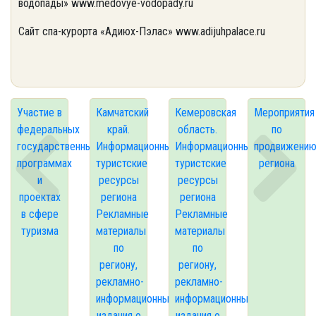
водопады» www.medovye-vodopady.ru
Сайт спа-курорта «Адиюх-Пэлас» www.adijuhpalace.ru
Участие в
Камчатский
Кемеровская
Мероприятия
федеральных
край.
область.
по
государственных
Информационные
Информационные
продвижени
программах
туристские
туристские
региона
и
ресурсы
ресурсы
проектах
региона
региона
в сфере
Рекламные
Рекламные
туризма
материалы
материалы
по
по
региону,
региону,
рекламно-
рекламно-
информационные
информационные
издания о
издания о