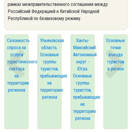
рамках межправительственного соглашения между
Российский Федерацией и Китайской Народной
Республикой по безвизовому режиму.
Сезонность
Ульяновская
Ханты-
Основные
спроса на
область.
Мансийский
точки
услуги
Основные
Автономный
въезда
туристического
группы
округ -
туристов
сектора
туристов,
Югра.
в регион
на
прибывающие
Основные
территории
на
группы
регионов
территорию
туристов,
региона
прибывающие
на
территорию
региона