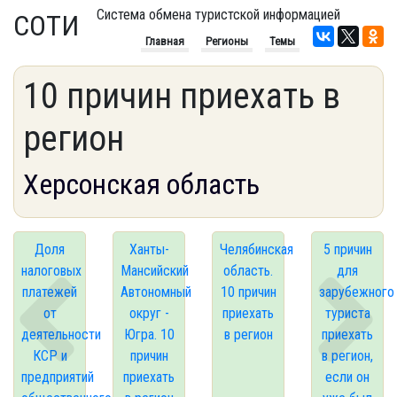
Система обмена туристской информацией
СОТИ
Главная
Регионы
Темы
10 причин приехать в
регион
Херсонская область
Доля
Ханты-
Челябинская
5 причин
налоговых
Мансийский
область.
для
платежей
Автономный
10 причин
зарубежного
от
округ -
приехать
туриста
деятельности
Югра. 10
в регион
приехать
КСР и
причин
в регион,
предприятий
приехать
если он