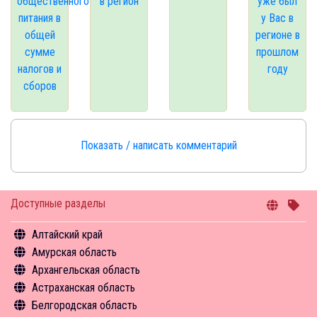
общественного
в регион
уже был
питания в
у Вас в
общей
регионе в
сумме
прошлом
налогов и
году
сборов
Показать / написать комментарий
Доступные разделы
Алтайский край
Амурская область
Общая информация
Архангельская область
Объекты туристского притяжения
Общая информация
Астраханская область
Инфрастуктура туризма
Объекты туристского притяжения
Общая информация
Белгородская область
Туризм в цифрах
Инфрастуктура туризма
Объекты туристского притяжения
Общая информация