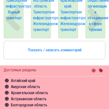
Транспортная
Костромская
Красноярский
Общественн
инфраструктура.
область.
край.
организации
Водный
Транспортная
Транспортная
и
транспорт
инфраструктура.
инфраструктура.
объединения
Железнодорожный
Железнодорожный
в сфере
транспорт
транспорт
туризма
Показать / написать комментарий
Доступные разделы
Алтайский край
Амурская область
Общая информация
Архангельская область
Объекты туристского притяжения
Общая информация
Астраханская область
Инфрастуктура туризма
Объекты туристского притяжения
Общая информация
Белгородская область
Туризм в цифрах
Инфрастуктура туризма
Объекты туристского притяжения
Общая информация