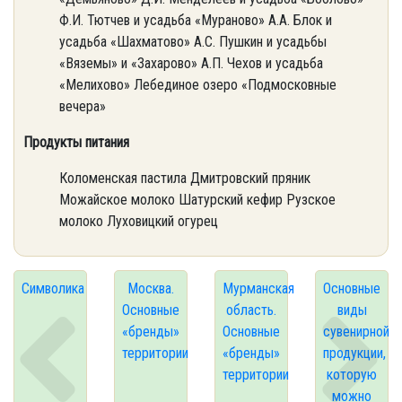
Ф.И. Тютчев и усадьба «Мураново» А.А. Блок и
усадьба «Шахматово» А.С. Пушкин и усадьбы
«Вяземы» и «Захарово» А.П. Чехов и усадьба
«Мелихово» Лебединое озеро «Подмосковные
вечера»
Продукты питания
Коломенская пастила Дмитровский пряник
Можайское молоко Шатурский кефир Рузское
молоко Луховицкий огурец
Символика
Москва.
Мурманская
Основные
Основные
область.
виды
«бренды»
Основные
сувенирной
территории
«бренды»
продукции,
территории
которую
можно