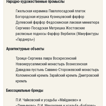
Народно-художественные промыслы
Гжельская керамика Павлопосадский платок
Богородская игрушка Кузнецовский фарфор
Дулевский фарфор Федоскинская лаковая миниатюра
Сергиево-Посадская Матрешка Жостовские
расписные подносы Фарфор Вербилок (Мануфактуры
«Гарднеръ»)
Архитектурные объекты
Троице-Сергиева лавра Воскресенский
Новоиерусалимский монастырь Вознесенская
Давидова пустынь Саввино-Сторожевский монастырь
Коломенский кремль Зарайский кремль Дмитровский
кремль
Биосоциальные бренды
П.И. Чайковский и усадьбы «Майданово» и
«Демьяново» Д.И. Менделеев и усадьба «Боблово»