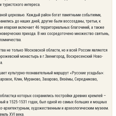
и туристского интереса.
вной церковью. Каждый район богат памятными событиями,
анились до наших дней, другие были воссозданы, третьи, к
я епархия включает 46 территориальных благочиний, а также
новерческих прихода. В них сосредоточено множество святынь,
ломничества.
ва не только Московской области, но и всей России являются
торожевский монастырь в г.Звенигород, Воскресенский Ново-
а.
шает культурно-познавательный маршрут «Русские усадьбы»:
аровое, Клин, Мураново, Захарово, Вязёмы, Середниково,
области,в которых сохранились постройки древних кремлей –
ный в 1525-1531 годах, был одной из самых больших и мощных
ко-архитектурным, художественным и археологическим музеем.
емль XVI века.