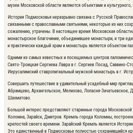
музеи Московской области являются объектами и культурного, 
История Подмосковья неразрывно связана с Русской Правосла
связанными с православными святынями, некоторые из них сохр
сожалению, утрачены. В настоящее время Московская областна
монастырское благочиние, объединившее монастыри, и три еди
и практически каждый храм и монастырь является объектом па
Одними из самых известных и посещаемых центров паломничест
Свято-Троицкая Сергиева Лавра в г. Сергиев Посад, Саввино-С
Иерусалимский ставропигиальный мужской монастырь в г. Истр
Совершить путешествие в удивительный усадебный мир пригла
Абрамцево, Архангельское, Мелихово, Лопасня-Зачатьевское, Д
Шахматово.
Большой интерес представляют старинные города Московской 
Коломна, Зарайск, Дмитров. Кремль города Коломны, построен
крепостей своего времени. Зарайский Кремль является Истори
Это единственный в Подмосковье полностью сохранившийся кр