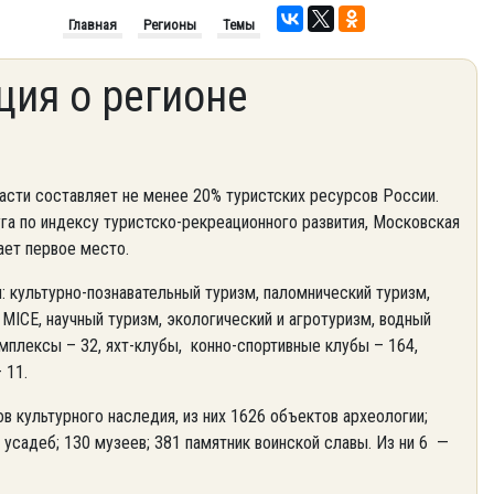
Главная
Регионы
Темы
ия о регионе
асти составляет не менее 20% туристских ресурсов России.
га по индексу туристско-рекреационного развития, Московская
ает первое место.
: культурно-познавательный туризм, паломнический туризм,
MICE, научный туризм, экологический и агротуризм, водный
мплексы – 32, яхт-клубы, конно-спортивные клубы – 164,
 11.
 культурного наследия, из них 1626 объектов археологии;
усадеб; 130 музеев; 381 памятник воинской славы. Из ни 6 —