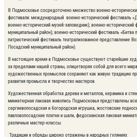
В Подмосковье сосредоточено множество военно-исторических
фестивали: международный военно-исторический фестиваль «Д
военно-исторический музей-заповедник); военно-исторически
муниципальный район); военно-исторический фестиваль «Битва 
патриотический фестиваль театрализованное представление Во
Посадский муниципальный район).
В настоящее время в Подмосковье существуют старейшие ху
за пределами нашей страны, олицетворяя собой для всего мир
художественных промыслов сохраняют как живую традицию про
развития промысла и творчество мастеров.
Художественная обработка дерева и металлов, керамика и стек
миниатюрная лаковая живопись Подмосковья представлены все
сергиевопосадская и богородская игрушка, жостовские поднос
павловопосадские платки и шали, федоскинская лаковая миниат
различные мастер-классы.
Традиции и обряды широко отражены в народных гуляниях