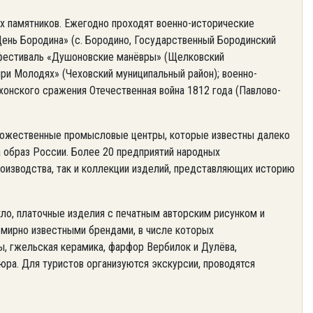
 памятников. Ежегодно проходят военно-исторические
ень Бородина» (с. Бородино, Государственный Бородинский
й фестиваль «Душоновские манёвры» (Щелковский
при Молодях» (Чеховский муниципальный район); военно-
хонского сражения Отечественная война 1812 года (Павлово-
дожественные промысловые центры, которые известны далеко
а образ России. Более 20 предприятий народных
изводства, так и коллекции изделий, представляющих историю
ло, платочные изделия с печатным авторским рисунком и
мирно известными брендами, в числе которых
ы, гжельская керамика, фарфор Вербилок и Дулёва,
юра. Для туристов организуются экскурсии, проводятся