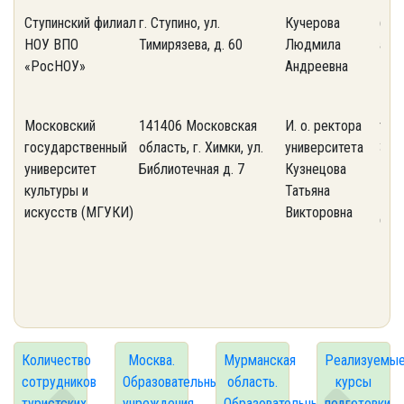
Ступинский филиал
г. Ступино, ул.
Кучерова
(496
НОУ ВПО
Тимирязева, д. 60
Людмила
ant
«РосНОУ»
Андреевна
Московский
141406 Московская
И. о. ректора
тел.
государственный
область, г. Химки, ул.
университета
35-
университет
Библиотечная д. 7
Кузнецова
культуры и
Татьяна
искусств (МГУКИ)
Викторовна
e-ma
Количество
Москва.
Мурманская
Реализуемы
сотрудников
Образовательные
область.
курсы
туристских
учреждения,
Образовательные
подготовки