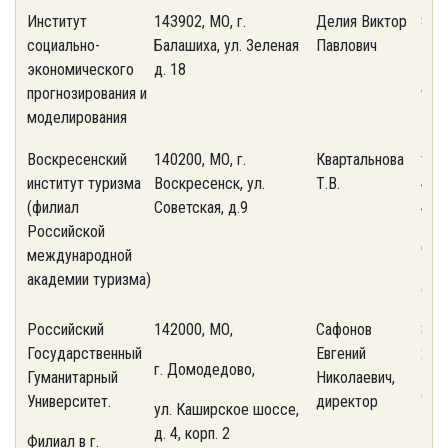
Институт
143902, МО, г.
Делия Виктор
8(4
социально-
Балашиха, ул. Зеленая
Павлович
10; 
экономического
д. 18
13-7
прогнозирования и
www
моделирования
Воскресенский
140200, МО, г.
Квартальнова
тел
институт туризма
Воскресенск, ул.
Т.В.
441-
(филиал
Советская, д.9
442
Российской
(49
международной
академии туризма)
ant
Российский
142000, МО,
Сафонов
8(4
Государственный
Евгений
23
г. Домодедово,
Гуманитарный
Николаевич,
anti
Университет.
директор
ул. Каширское шоссе,
д. 4, корп. 2
Филиал в г.