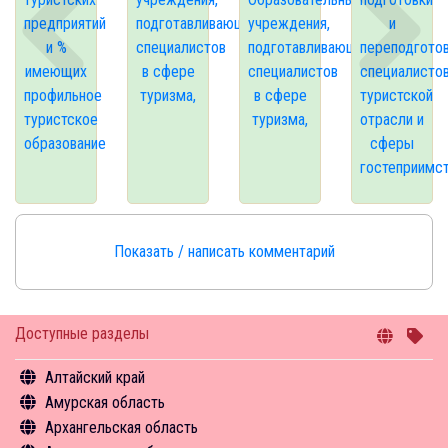
предприятий
подготавливающие
учреждения,
и
и %
специалистов
подготавливающие
переподгото
имеющих
в сфере
специалистов
специалисто
профильное
туризма,
в сфере
туристской
туристское
туризма,
отрасли и
образование
сферы
гостеприимс
Показать / написать комментарий
Доступные разделы
Алтайский край
Амурская область
Общая информация
Архангельская область
Объекты туристского притяжения
Общая информация