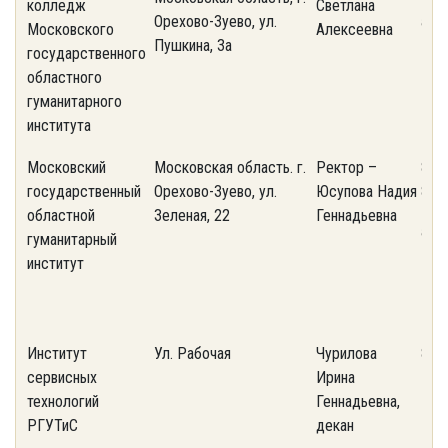
колледж
Светлана
Орехово-Зуево, ул.
ant
Московского
Алексеевна
Пушкина, 3а
государственного
областного
гуманитарного
института
Московский
Московская область. г.
Ректор –
8(4
государственный
Орехово-Зуево, ул.
Юсупова Надия
88;
областной
Зеленая, 22
Геннадьевна
ant
гуманитарный
институт
Институт
Ул. Рабочая
Чурилова
8(4
сервисных
Ирина
технологий
Геннадьевна,
РГУТиС
декан