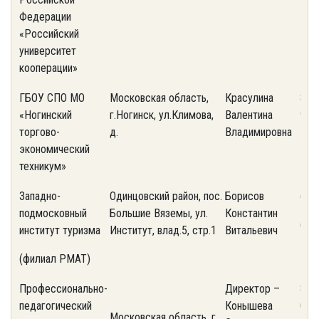
Федерации
«Российский
университет
кооперации»
ГБОУ СПО МО
Московская область,
Красулина
8(4
«Ногинский
г.Ногинск, ул.Климова,
Валентина
92, 
торгово-
д.
Владимировна
экономический
техникум»
Западно-
Одинцовский район, пос.
Борисов
(49
подмосковный
Большие Вяземы, ул.
Константин
(49
институт туризма
Институт, влад.5, стр.1
Витальевич
(филиал РМАТ)
Профессионально-
Директор –
8-(
педагогический
Конышева
03;
Московская область, г.