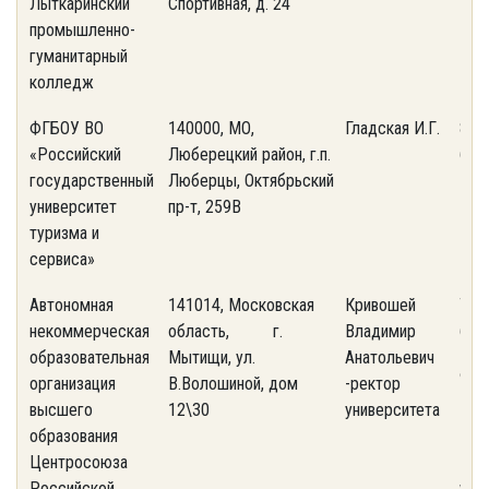
Лыткаринский
Спортивная, д. 24
промышленно-
гуманитарный
колледж
ФГБОУ ВО
140000, МО,
Гладская И.Г.
8 (4
«Российский
Люберецкий район, г.п.
68 
государственный
Люберцы, Октябрьский
университет
пр-т, 259В
туризма и
сервиса»
Автономная
141014, Московская
Кривошей
Тел
некоммерческая
область, г.
Владимир
640-
образовательная
Мытищи, ул.
Анатольевич
Факс
организация
В.Волошиной, дом
-ректор
581
высшего
12\30
университета
образования
E-ma
Центросоюза
Российской
www