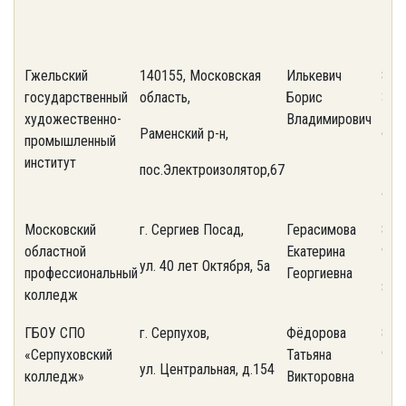
Гжельский
140155, Московская
Илькевич
8-4
государственный
область,
Борис
33
художественно-
Владимирович
Раменский р-н,
Фак
промышленный
76-
институт
пос.Электроизолятор,67
ant
Московский
г. Сергиев Посад,
Герасимова
8(4
областной
Екатерина
91,
ул. 40 лет Октября, 5а
профессиональный
Георгиевна
8(4
колледж
ГБОУ СПО
г. Серпухов,
Фёдорова
8(4
«Серпуховский
Татьяна
98
ул. Центральная, д.154
колледж»
Викторовна