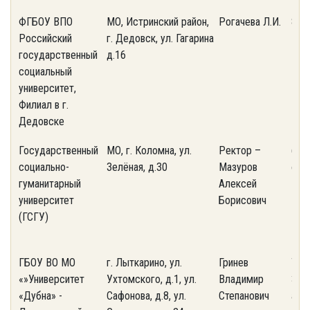
ФГБОУ ВПО
МО, Истринский район,
Рогачева Л.И.
849
Российский
г. Дедовск, ул. Гагарина
государственный
д.16
социальный
университет,
Филиал в г.
Дедовске
Государственный
МО, г. Коломна, ул.
Ректор –
(496
социально-
Зелёная, д.30
Мазуров
фак
гуманитарный
Алексей
15-4
университет
Борисович
(ГСГУ)
ГБОУ ВО МО
г. Лыткарино, ул.
Гринев
Тел.
«»Университет
Ухтомского, д.1, ул.
Владимир
37-0
«Дубна» -
Сафонова, д.8, ул.
Степанович
ant