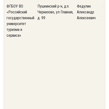
ФГБОУ ВО
Пушкинский р-н, д.п.
Федулин
8-4
«Российский
Черкизово, ул Главная,
Александр
ant
государственный
д. 99
Алексеевич
университет
туризма и
сервиса»