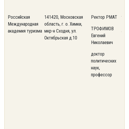
Российская
141420, Московская
Ректор РМАТ
тел.
Международная
область, г. о. Химки,
574
ТРОФИМОВ
академия туризма
мкр-н Сходня, ул.
ant
Евгений
Октябрьская д.10
Николаевич
доктор
политических
наук,
профессор