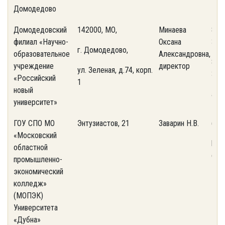
Домодедово
Домодедовский
142000, МО,
Минаева
8(4
филиал «Научно-
Оксана
31
г. Домодедово,
образовательное
Александровна,
8(4
учреждение
директор
ул. Зеленая, д.74, корп.
38
«Российский
1
новый
ant
университет»
ГОУ СПО МО
Энтузиастов, 21
Заварин Н.В.
(49
«Московский
http
областной
dubn
промышленно-
экономический
колледж»
(МОПЭК)
Университета
«Дубна»