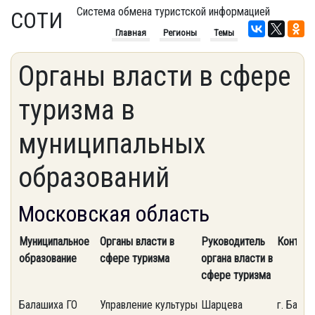
Система обмена туристской информацией
СОТИ
Главная
Регионы
Темы
Органы власти в сфере
туризма в
муниципальных
образований
Московская область
Муниципальное
Органы власти в
Руководитель
Контак
образование
сфере туризма
органа власти в
сфере туризма
Балашиха ГО
Управление культуры
Шарцева
г. Балаш