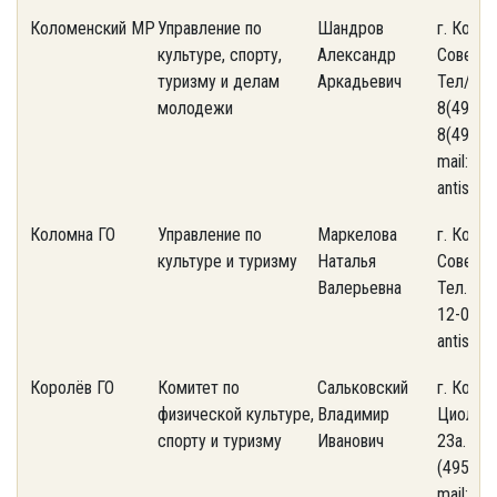
Коломенский МР
Управление по
Шандров
г. Колом
культуре, спорту,
Александр
Советска
туризму и делам
Аркадьевич
Тел/фак
молодежи
8(496)6
8(496)61
mail: an
antispa
Коломна ГО
Управление по
Маркелова
г. Колом
культуре и туризму
Наталья
Советска
Валерьевна
Тел. +7 
12-00. Е
antispa
Королёв ГО
Комитет по
Сальковский
г. Корол
физической культуре,
Владимир
Циолков
спорту и туризму
Иванович
23а. Тел
(495) 51
mail: an