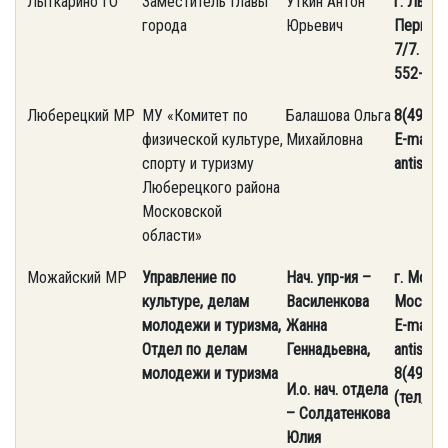
Лыткарино ГО
Заместитель Главы
Уткин Антон
г. Лытка
города
Юрьевич
Первома
7/7. Тел
552-16-
Люберецкий МР
МУ «Комитет по
Балашова Ольга
8(495) 
физической культуре,
Михайловна
E-mail: 
спорту и туризму
antispa
Люберецкого района
Московской
области»
Можайский МР
Управление по
Нач. упр-ия –
г. Можай
культуре, делам
Василенкова
Московс
молодежи и туризма,
Жанна
E-mail: 
Отдел по делам
Геннадьевна,
antispam
молодежи и туризма
8(496-3
И.о. нач. отдела
(тел/фа
– Солдатенкова
Юлия