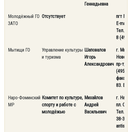
Геннадьевна
Молодёжный ГО
Отсутствует
пгт Мол
ЗАТО
E-mail: 
Тел./фа
8 (4963
Мытищи ГО
Управление культуры
Шаповалов
г. Мыти
и туризма
Игорь
Новомы
Александрович
пр-т, 36
(495) 58
факс (4
83. Е-ma
Наро-Фоминский
Комитет по культуре,
Михайлов
г. Наро
МР
спорту и работе с
Андрей
пл. Своб
молодёжью
Васильевич
Тел. 8 (
38-35. Е
antispa