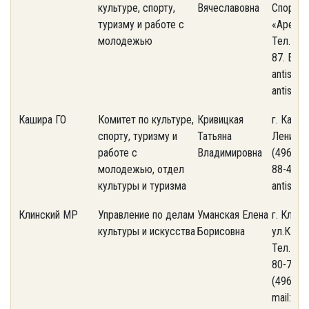
культуре, спорту,
Вячеславовна
Спортив
туризму и работе с
«Арена-
молодежью
Тел. 8(4
87. E-mai
antispam
antispa
Кашира ГО
Комитет по культуре,
Кривицкая
г. Кашир
спорту, туризму и
Татьяна
Ленина, д
работе с
Владимировна
(49669) 
молодежью, отдел
88-44. E
культуры и туризма
antispa
Клинский МР
Управление по делам
Уманская Елена
г. Клин,
культуры и искусства
Борисовна
ул.К.Мар
Тел. + 7
80-70 , 
(49624) 
mail: an