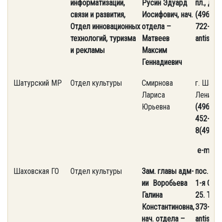
информатизации,
Русин Эдуард
пл., д. 3
связи и развития,
Иосифович, нач.
(496) 72
Отдел инновационных
отдела –
722-11-9
технологий, туризма
Матвеев
antispa
и рекламы
Максим
Геннадиевич
Шатурский МР
Отдел культуры
Смирнова
г. Шатур
Лариса
Ленина, 
Юрьевна
(49645) 
452-14-
8(496)4
e-mail: 
Шаховская ГО
Отдел культуры
Зам. главы адм-
пос. Шах
ии
Воробьева
1-я Сове
Галина
25. Тел.
Константиновна
,
373-36-7
нач. отдела –
antispa