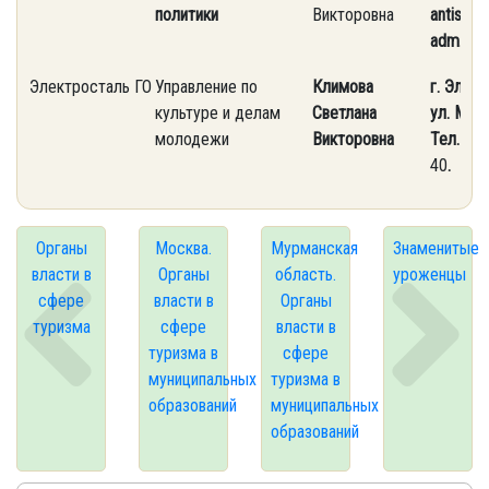
политики
Викторовна
antispam
adm.ru
Электросталь ГО
Управление по
Климова
г. Элект
культуре и делам
Светлана
ул. Мира,
молодежи
Викторовна
Тел.
(49
40
.
Органы
Москва.
Мурманская
Знаменитые
власти в
Органы
область.
уроженцы
сфере
власти в
Органы
туризма
сфере
власти в
туризма в
сфере
муниципальных
туризма в
образований
муниципальных
образований