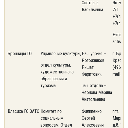
Светлана
Энтузиас
Васильевна
7/1. Тел
+7(495)
+7(495)
E-mail: 
antispa
Бронницы ГО
Управление культуры,
Нач. упр-ия –
г. Бронн
Рогожников
Красная,
отдел культуры,
Ришат
(49646)
художественного
Фаритович,
mail: an
образования и
туризма
нач. отдела –
Чернова Марина
Анатольевна
Власиха ГО ЗАТО
Комитет по
Филипенко
пгт. Вла
социальным
Сергей
Маршал
вопросам, Отдел
Алексеевич
д.8. Тел