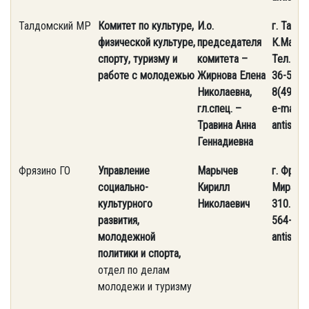
Талдомский МР
Комитет по культуре,
И.о.
г. Талдо
физической культуре,
председателя
К.Маркса
спорту, туризму и
комитета –
Тел. 8(
работе с молодежью
Жирнова Елена
36-52 т
Николаевна,
8(49620
гл.спец. –
e-mail 
Травина Анна
antispa
Геннадиевна
Фрязино ГО
Управление
Марычев
г. Фрязи
социально-
Кирилл
Мира, д.
культурного
Николаевич
310. Тел
развития,
564-74-9
молодежной
antispa
политики и спорта,
отдел по делам
молодежи и туризму