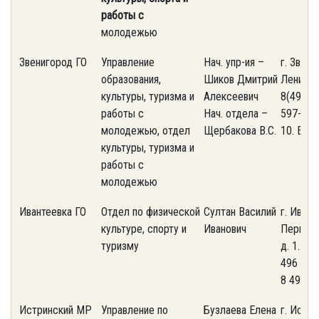
работы с
молодежью
Звенигород ГО
Управление
Нач. упр-ия –
г. Звени
образования,
Шиков Дмитрий
Ленина, 
культуры, туризма и
Алексеевич
8(495)5
работы с
Нач. отдела –
597-12-
молодежью, отдел
Щербакова В.С.
10. E-ma
культуры, туризма и
работы с
молодежью
Ивантеевка ГО
Отдел по физической
Султан Василий
г. Ивант
культуре, спорту и
Иванович
Первома
туризму
д. 1. Тел
496 536
8 495 5
Истринский МР
Управление по
Бузлаева Елена
г. Истра,