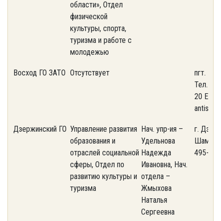
области», Отдел
физической
культуры, спорта,
туризма и работе с
молодежью
Восход ГО ЗАТО
Отсутствует
пгт. Вос
Тел. 8 4
20 E-mai
antispam
Дзержинский ГО
Управление развития
Нач. упр-ия –
г. Дзерж
образования и
Удельнова
Шама, д.
отраслей социальной
Надежда
495-550
сферы, Отдел по
Ивановна, Нач.
развитию культуры и
отдела –
туризма
Жмыхова
Наталья
Сергеевна