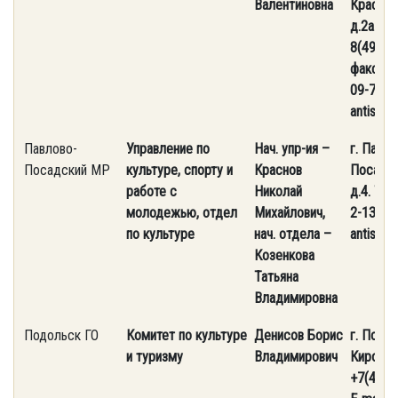
Валентиновна
Красноа
д.2а. Те
8(496)4
факс 8(
09-79.
E
antispa
Павлово-
Управление по
Нач. упр-ия –
г. Павл
Посадский МР
культуре, спорту и
Краснов
Посад, у
работе с
Николай
д.4. Тел
молодежью,
отдел
Михайлович,
2-13-55
по культуре
нач. отдела –
antispa
Козенкова
Татьяна
Владимировна
Подольск ГО
Комитет по культуре
Денисов
Борис
г. Подол
и туризму
Владимирович
Кирова, 
+7(4967