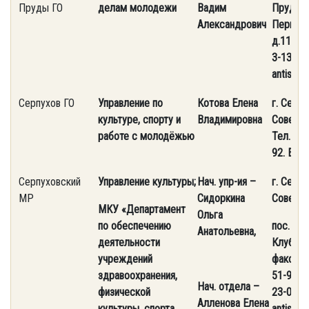
Пруды ГО
делам молодежи
Вадим
Пруды, 
Александрович
Первома
д.11. Те
3-13-27.
antispa
Серпухов ГО
Управление по
Котова Елена
г. Серпу
культуре, спорту и
Владимировна
Советска
работе с молодёжью
Тел.
8 (
92. E-mai
Серпуховский
Управление культуры;
Нач. упр-ия –
г. Серпу
МР
Сидоркина
Советск
МКУ «Департамент
Ольга
по обеспечению
пос. Бол
Анатольевна,
деятельности
Клубная,
учреждений
факс 8 
здравоохранения,
51-96, 8
Нач. отдела –
физической
23-03. E
Алленова Елена
культуры, спорта,
antispa