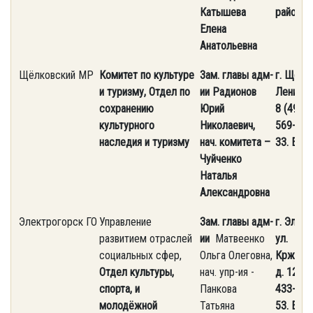
Катышева
район.р
Елена
Анатольевна
Щёлковский МР
Комитет по культуре
Зам. главы адм-
г. Щёлко
и туризму,
Отдел по
ии Радионов
Ленина, 
сохранению
Юрий
8 (496) 
культурного
Николаевич,
569-85-
наследия и туризму
нач. комитета –
33.
E-ma
Чуйченко
Наталья
Александровна
Электрогорск ГО
Управление
Зам. главы адм-
г. Элект
развитием отраслей
ии
Матвеенко
ул.
социальных сфер,
Ольга Олеговна,
Кржижан
Отдел культуры,
нач. упр-ия -
д. 12. Т
спорта, и
Панкова
433-77-
молодёжной
Татьяна
53. E-mai