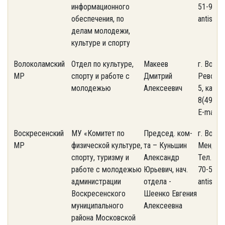
информационного
51-91. E
обеспечения, по
antispam
делам молодежи,
культуре и спорту
Волоколамский
Отдел по культуре,
Макеев
г. Волок
МР
спорту и работе с
Дмитрий
Революц
молодежью
Алексеевич
5, каб. 4
8(496 36
E-mail: 
Воскресенский
МУ «Комитет по
Председ. ком-
г. Воскр
МР
физической культуре,
та – Куньшин
Менделе
спорту, туризму и
Александр
Тел. +7 
работе с молодежью
Юрьевич, нач.
70-51. E
администрации
отдела -
antispa
Воскресенского
Шеенко Евгения
муниципального
Алексеевна
района Московской