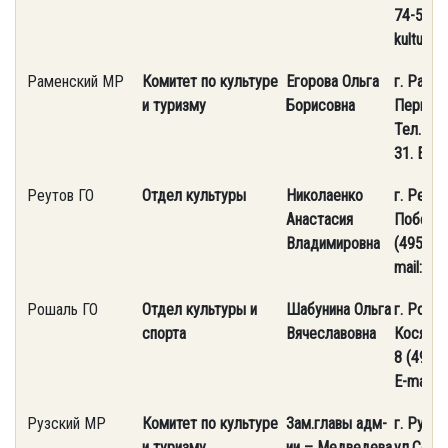
74-56-44
kultura-
Раменский МР
Комитет по культуре
Егорова Ольга
г. Рамен
и туризму
Борисовна
Первома
Тел. (4
31. E-ma
Реутов ГО
Отдел культуры
Николаенко
г. Реуто
Анастасия
Победы, 
Владимировна
(495) 52
mail: an
Рошаль ГО
Отдел культуры и
Шабунина Ольга
г. Рошал
спорта
Вячеславовна
Косякова
8 (49645
E-mail: 
Рузский МР
Комитет по культуре
Зам.главы адм-
г. Руза,
и туризму
ии – Медведева
ул.Солнц