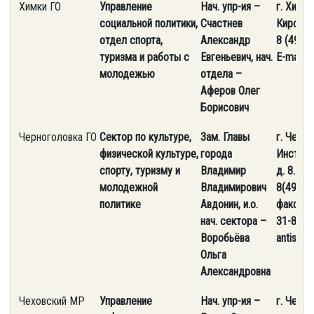
Химки ГО
Управление
Нач. упр-ия –
г. Химки,
социальной политики,
Счастнев
Кирова, 
отдел спорта,
Александр
8 (495) 
туризма и работы с
Евгеньевич, нач.
E-mail: 
молодежью
отдела –
Аферов Олег
Борисович
Черноголовка ГО
Сектор по культуре,
Зам. Главы
г. Черно
физической культуре,
города
Институт
спорту, туризму и
Владимир
д. 8. Тел
молодежной
Владимирович
8(49652
политике
Авдонин, и.о.
факс: 8
нач. сектора –
31-88. E
Воробьёва
antispa
Ольга
Александровна
Чеховский МР
Управление
Нач. упр-ия –
г. Чехов