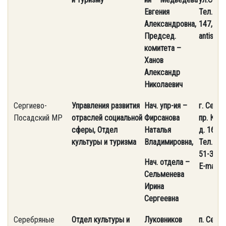
Евгения
Тел. 8 (
Александровна,
147, 23-
Председ.
antispam
комитета –
Ханов
Александр
Николаевич
Сергиево-
Управления развития
Нач. упр-ия –
г. Серг
Посадский МР
отраслей социальной
Фирсанова
пр. Кра
сферы, Отдел
Наталья
д. 169, 
культуры и туризма
Владимировна,
Тел. 8 (
51-37, 5
Нач. отдела –
E-mail: 
Сельменева
Ирина
Сергеевна
Серебряные
Отдел культуры и
Луковников
п. Сере