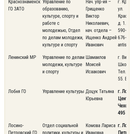
Краснознаменск
Управление по
Нач. упр-ия –
г. Крас
ГО ЗАТО
образованию,
Грищенко
ул.
культуре, спорту и
Виктор
Красноз
работе с
Николаевич,
д. 1. Те
молодежью, Отдел
нач. отдела –
590-32-2
по делам молодежи,
Ищенко Андрей
676-06-
культуре и спорту
Иванович
antispa
Ленинский МР
Управление по делам
Шамаилов
г. Видно
молодежи, культуре
Моисей
Школьная
и спорту
Исаакович
Тел. (4
55. E-ma
Лобня ГО
Управление культуры
Доцук Татьяна
г. Лобня
Юрьевна
Централ
Чехова, 
495 577
Лосино-
Отдел социальной
Комова Лариса
г. Лосин
Петровский ГО
политики, культуры и
Ивановна
Петровс