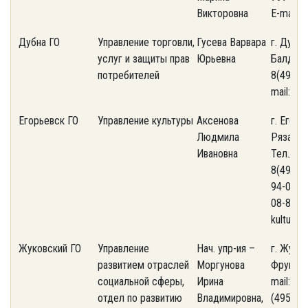
Викторовна
E-mail: 
Дубна ГО
Управление торговли,
Гусева Варвара
г. Дубна,
услуг и защиты прав
Юрьевна
Балдина,
потребителей
8(496)21
mail: an
Егорьевск ГО
Управление культуры
Аксенова
г. Егорь
Людмила
Рязанска
Ивановна
Тел./фа
8(49640)
94-00; 4
08-82. E
kultura-
Жуковский ГО
Управление
Нач. упр-ия –
г. Жуков
развитием отраслей
Моргунова
Фрунзе, 
социальной сферы,
Ирина
mail: an
отдел по развитию
Владимировна,
(495) 5