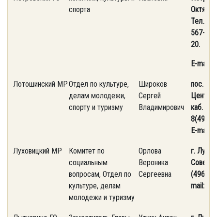
спорта
Октябрьс
Тел./фа
567-43-
20.
E-mail:
a
Лотошинский МР
Отдел по культуре,
Широков
пос. Лот
делам молодежи,
Сергей
Централь
спорту и туризму
Владимирович
каб. 44.
8(49628
E-mail:
a
Луховицкий МР
Комитет по
Орлова
г. Лухов
социальным
Вероника
Советска
вопросам, Отдел по
Сергеевна
(496) 63
культуре, делам
mail: an
молодежи и туризму