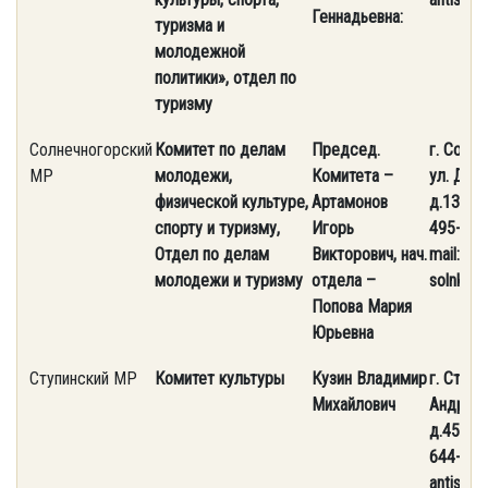
Геннадьевна:
туризма и
молодежной
политики»,
отдел по
туризму
Солнечногорский
Комитет по делам
Председ.
г. Солн
МР
молодежи,
Комитета –
ул. Дзе
физической культуре,
Артамонов
д.13. Те
спорту и туризму,
Игорь
495-994
Отдел по делам
Викторович, нач.
mail:
молодежи и туризму
отдела –
solnkom
Попова Мария
Юрьевна
Ступинский МР
Комитет культуры
Кузин Владимир
г. Ступин
Михайлович
Андропо
д.45/13.
644-15-0
antispam