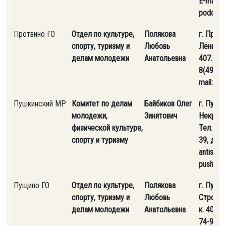
E-mail: 
podolsk.
Протвино ГО
Отдел по культуре,
Полякова
г. Протв
спорту, туризму и
Любовь
Ленина, 
делам молодежи
Анатольевна
407. Тел
8(4967)7
mail: an
Пушкинский МР
Комитет по делам
Байбиков Олег
г. Пушки
молодежи,
Зинятович
Некрасов
физической культуре,
Тел. 8(4
спорту и туризму
39, доб.
antispa
pushkino
Пущино ГО
Отдел по культуре,
Полякова
г. Пущин
спорту, туризму и
Любовь
Строител
делам молодежи
Анатольевна
к. 407. 
74-96-63