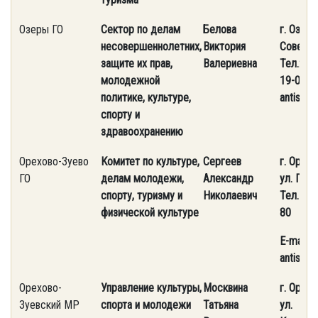
Озеры ГО
Сектор по делам
Белова
г. Озеры
несовершеннолетних,
Виктория
Советска
защите их прав,
Валериевна
Тел.: 8 
молодежной
19-05. E
политике, культуре,
antispa
спорту и
здравоохранению
Орехово-Зуево
Комитет по культуре,
Сергеев
г. Орехо
ГО
делам молодежи,
Александр
ул. Гагар
спорту, туризму и
Николаевич
Тел.
(49
физической культуре
80
E-mail: k
antispa
Орехово-
Управление культуры,
Москвина
г. Орехо
Зуевский МР
спорта и молодежи
Татьяна
ул.