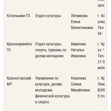
sportco
Котельники ГО
Отдел культуры
Литвинова
г. Котел
Елена
улица Но
Валентиновна
Тел. (49
44
Красноармейск
Отдел культуры,
Вавилова
г. Крас
ГО
спорта, туризма, по
Наталья
ул. Чкал
делам молодежи
Ивановна
Тел.: 8 
21-04. E
antispa
Красногорский
Управление по
Ковалева
г. Красн
МР
культуре, делам
Галина
Ленина, 
молодежи,
Михайловна
8(495) 
физической культуры
E-mail a
и спорта