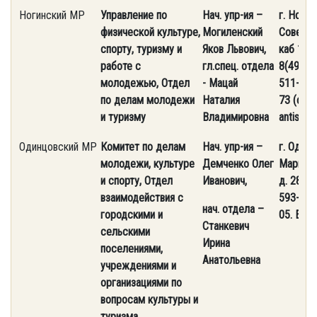
Ногинский МР
У
правление по
Нач. упр-ия –
г. Ногин
физической культуре,
Могиленский
Советска
спорту, туризму и
Яков Львович,
каб 11 и
работе с
гл.спец. отдела
8(496) 
молодежью, Отдел
- Мацай
511-76-
по делам молодежи
Наталия
73 (факс
и туризму
Владимировна
antispam
Одинцовский МР
Комитет по делам
Нач. упр-ия –
г. Одинц
молодежи, культуре
Демченко Олег
Маршал
и спорту, Отдел
Иванович,
д. 28. Т
взаимодействия с
593-40-
нач. отдела –
городскими и
05. E-ma
Станкевич
сельскими
Ирина
поселениями,
Анатольевна
учреждениями и
организациями по
вопросам культуры и
туризма