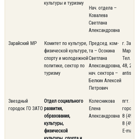
культуры и туризму
Нач. отдела –
Ковалева
Светлана
Александровна
Зарайский МР
Комитет по культуре,
Председ. ком-
г. Зарайс
физической культуре,
та – Осокина
Маркса, 
спорту и молодежной
Светлана
Тел. 8(4
политике, сектор по
Александровна,
48, 2-42
туризму
нач. сектора –
antispa
Белкин Алексей
Петрович
Звездный
Отдел социального
Колесникова
пгт. Зв
городок ГО ЗАТО
развития,
Елена
городок,
образования,
Александровна
8 (495) 
культуры,
8 (498) 
физической
E-mail: 
культуры, спорта и