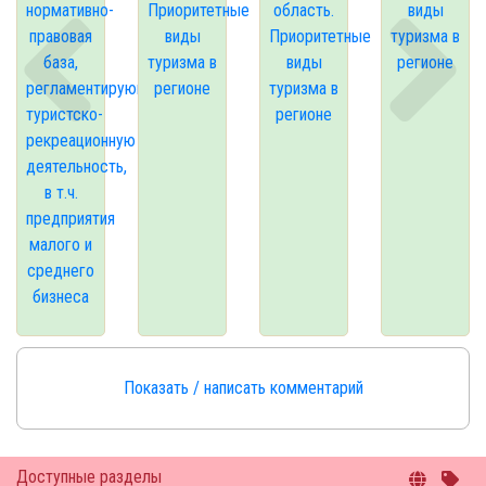
нормативно-
Приоритетные
область.
виды
правовая
виды
Приоритетные
туризма в
база,
туризма в
виды
регионе
регламентирующая
регионе
туризма в
туристско-
регионе
рекреационную
деятельность,
в т.ч.
предприятия
малого и
среднего
бизнеса
Показать / написать комментарий
Доступные разделы