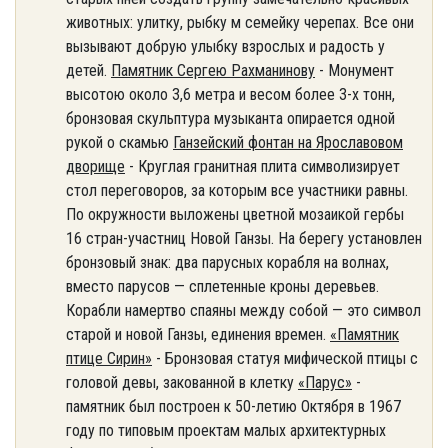
животных: улитку, рыбку м семейку черепах. Все они
вызывают добрую улыбку взрослых и радость у
детей.
Памятник Сергею Рахманинову
- Монумент
высотою около 3,6 метра и весом более 3-х тонн,
бронзовая скульптура музыканта опирается одной
рукой о скамью
Ганзейский фонтан на Ярославовом
дворище
- Круглая гранитная плита символизирует
стол переговоров, за которым все участники равны.
По окружности выложены цветной мозаикой гербы
16 стран-участниц Новой Ганзы. На берегу установлен
бронзовый знак: два парусных корабля на волнах,
вместо парусов — сплетенные кроны деревьев.
Корабли намертво спаяны между собой — это символ
старой и новой Ганзы, единения времен.
«Памятник
птице Сирин»
- Бронзовая статуя мифической птицы с
головой девы, закованной в клетку
«Парус»
-
памятник был построен к 50-летию Октября в 1967
году по типовым проектам малых архитектурных