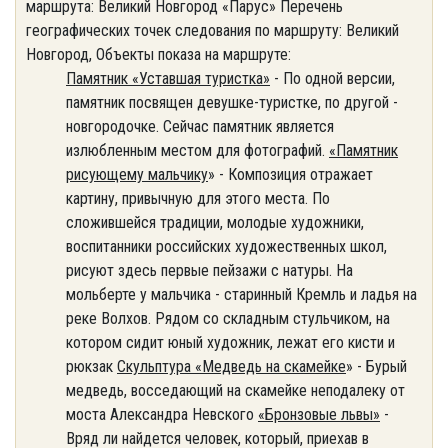
маршрута: Великий Новгород «Парус» Перечень
географических точек следования по маршруту: Великий
Новгород, Объекты показа на маршруте:
Памятник «Уставшая туристка»
- По одной версии,
памятник посвящен девушке-туристке, по другой -
новгородочке. Сейчас памятник является
излюбленным местом для фотографий.
«Памятник
рисующему мальчику
» - Композиция отражает
картину, привычную для этого места. По
сложившейся традиции, молодые художники,
воспитанники российских художественных школ,
рисуют здесь первые пейзажи с натуры. На
мольберте у мальчика - старинный Кремль и ладья на
реке Волхов. Рядом со складным стульчиком, на
котором сидит юный художник, лежат его кисти и
рюкзак
Скульптура «Медведь на скамейке
» - Бурый
медведь, восседающий на скамейке неподалеку от
моста Александра Невского
«Бронзовые львы»
-
Вряд ли найдется человек, который, приехав в