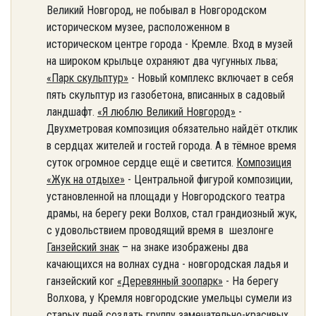
Великий Новгород, не побывал в Новгородском
историческом музее, расположенном в
историческом центре города - Кремле. Вход в музей
на широком крыльце охраняют два чугунных льва;
«Парк скульптур»
- Новый комплекс включает в себя
пять скульптур из газобетона, вписанных в садовый
ландшафт.
«Я люблю Великий Новгород»
-
Двухметровая композиция обязательно найдёт отклик
в сердцах жителей и гостей города. А в тёмное время
суток огромное сердце ещё и светится.
Композиция
«Жук на отдыхе»
- Центральной фигурой композиции,
установленной на площади у Новгородского театра
драмы, на берегу реки Волхов, стал грандиозный жук,
с удовольствием проводящий время в шезлонге
Ганзейский знак
– на знаке изображены два
качающихся на волнах судна - новгородская ладья и
ганзейский ког
«Деревянный зоопарк»
- На берегу
Волхова, у Кремля новгородские умельцы сумели из
старых пней создать группу замечательно-красивых