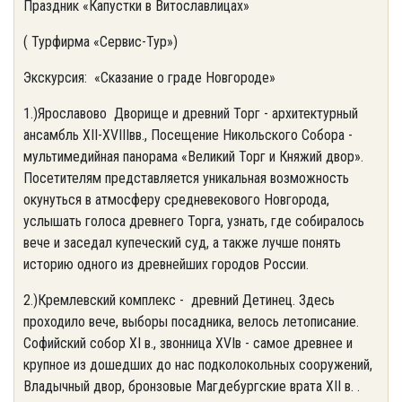
Праздник «Капустки в Витославлицах»
( Турфирма «Сервис-Тур»)
Экскурсия: «Сказание о граде Новгороде»
1.)Ярославово Дворище и древний Торг - архитектурный
ансамбль XII-XVIIIвв., Посещение Никольского Собора -
мультимедийная панорама «Великий Торг и Княжий двор».
Посетителям представляется уникальная возможность
окунуться в атмосферу средневекового Новгорода,
услышать голоса древнего Торга, узнать, где собиралось
вече и заседал купеческий суд, а также лучше понять
историю одного из древнейших городов России.
2.)Кремлевский комплекс - древний Детинец. Здесь
проходило вече, выборы посадника, велось летописание.
Софийский собор XI в., звонница XVIв - самое древнее и
крупное из дошедших до нас подколокольных сооружений,
Владычный двор, бронзовые Магдебургские врата XII в. .