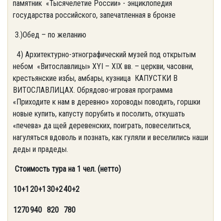
памятник «Тысячелетие России» - энциклопедия
государства российского, запечатленная в бронзе
3.)Обед – по желанию
4) Архитектурно-этнографический музей под открытым
небом «Витославлицы» XYI – XIX вв. – церкви, часовни,
крестьянские избы, амбары, кузница КАПУСТКИ В
ВИТОСЛАВЛИЦАХ. Обрядово-игровая программа
«Приходите к нам в деревню» хороводы поводить, горшки
новые купить, капусту порубить и посолить, откушать
«печева» да щей деревенских, поиграть, повеселиться,
нагуляться вдоволь и познать, как гуляли и веселились наши
деды и прадеды.
Стоимость тура на 1 чел. (нетто)
10+1
20+1
30+2
40+2
1270
940
820
780