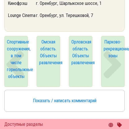
Кинофрэш
г. Оренбург, Шарлыкское шоссе, 1
Lounge Cinema
г. Оренбург, ул. Терешковой, 7
Спортивные
Омская
Орловская
Парково-
сооружения,
область.
область.
рекреационн
в том
Объекты
Объекты
зоны
числе
развлечения
развлечения
горнолыжные
объекты
Показать / написать комментарий
Доступные разделы