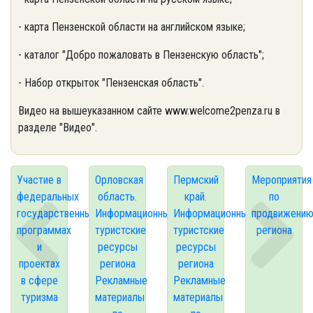
- карта Пензенской области на английском языке;
- каталог "Добро пожаловать в Пензенскую область";
- Набор открыток "Пензенская область".
Видео на вышеуказанном сайте www.welcome2penza.ru в
разделе "Видео".
Участие в
Орловская
Пермский
Мероприятия
федеральных
область.
край.
по
государственных
Информационные
Информационные
продвижени
программах
туристские
туристские
региона
и
ресурсы
ресурсы
проектах
региона
региона
в сфере
Рекламные
Рекламные
туризма
материалы
материалы