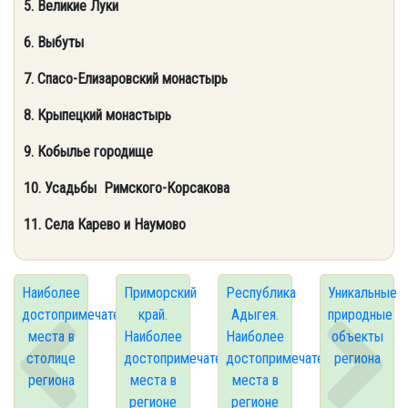
5. Великие Луки
6. Выбуты
7. Спасо-Елизаровский монастырь
8. Крыпецкий монастырь
9. Кобылье городище
10. Усадьбы Римского-Корсакова
11. Села Карево и Наумово
Наиболее
Приморский
Республика
Уникальные
достопримечательные
край.
Адыгея.
природные
места в
Наиболее
Наиболее
объекты
столице
достопримечательные
достопримечательные
региона
региона
места в
места в
регионе
регионе