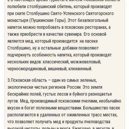
полюбили столбушинский сбитень, который производят
при ските Столбушино Свято-Успенского Святогорского
монастыря (Пушкинские Горы). Этот безалкогольный
напиток можно попробовать в псковских ресторанах, а
также приобрести в качестве сувенира. Его основой
является мед, который производится на пасеке
Столбушино, ну а остальные добавки позволяют
подчеркнуть особенность напитка, который производят
нескольких видов: классический, можжевеловый,
черносмородиновый, вишневый, клюквенный.
3.Псковская область – один из самых зеленых,
экологически чистых регионов России. Это земля
бескрайних полей, густых лесов и буйного разноцветья
лугов. Мед, производимый псковскими пчелами, необычайно
вкусен и богат полезными веществами. Большинство пасек
располагаются в удаленных от оживленных трасс местах,
что позволяет получать мед и продукты пчеловодства
высокой чистоты, пользы и вкуса. Ежегодно, в августе, в