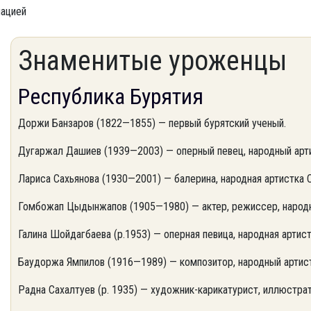
мацией
Знаменитые уроженцы
Республика Бурятия
Доржи Банзаров (1822—1855) — первый бурятский ученый.
Дугаржал Дашиев (1939—2003) — оперный певец, народный арт
Лариса Сахьянова (1930—2001) — балерина, народная артистка 
Гомбожап Цыдынжапов (1905—1980) — актер, режиссер, народн
Галина Шойдагбаева (р.1953) — оперная певица, народная артис
Баудоржа Ямпилов (1916—1989) — композитор, народный артист
Радна Сахалтуев (р. 1935) — художник-карикатурист, иллюстрат