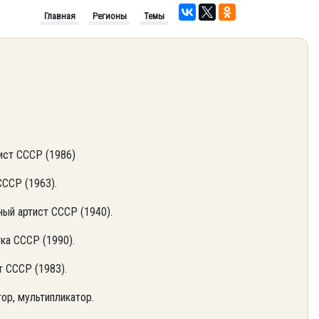
Главная
Регионы
Темы
ист СССР (1986)
СССР (1963).
ый артист СССР (1940).
тка СССР (1990).
 СССР (1983).
ор, мультипликатор.