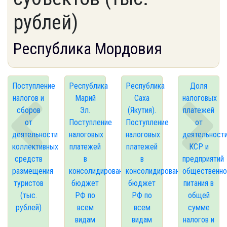
рублей)
Республика Мордовия
Поступление
Республика
Республика
Доля
налогов и
Марий
Саха
налоговых
сборов
Эл.
(Якутия).
платежей
от
Поступление
Поступление
от
деятельности
налоговых
налоговых
деятельност
коллективных
платежей
платежей
КСР и
средств
в
в
предприятий
размещения
консолидированный
консолидированный
общественно
туристов
бюджет
бюджет
питания в
(тыс.
РФ по
РФ по
общей
рублей)
всем
всем
сумме
видам
видам
налогов и