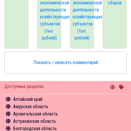
экономической
экономической
сборов
деятельности
деятельности
хозяйствующих
хозяйствующих
субъектов
субъектов
(тыс.
(тыс.
рублей)
рублей)
Показать / написать комментарий
Доступные разделы
Алтайский край
Амурская область
Общая информация
Архангельская область
Объекты туристского притяжения
Общая информация
Астраханская область
Инфрастуктура туризма
Объекты туристского притяжения
Общая информация
Белгородская область
Туризм в цифрах
Инфрастуктура туризма
Объекты туристского притяжения
Общая информация