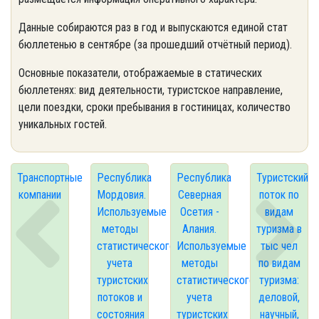
Данные собираются раз в год и выпускаются единой стат
бюллетенью в сентябре (за прошедший отчётный период).
Основные показатели, отображаемые в статических
бюллетенях: вид деятельности, туристское направление,
цели поездки, сроки пребывания в гостиницах, количество
уникальных гостей.
Транспортные
Республика
Республика
Туристский
компании
Мордовия.
Северная
поток по
Используемые
Осетия -
видам
методы
Алания.
туризма в
статистического
Используемые
тыс чел
учета
методы
по видам
туристских
статистического
туризма:
потоков и
учета
деловой,
состояния
туристских
научный,