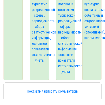
туристско-
потоков и
культурно-
рекреационной
состояния
познавательн
сферы,
туристско-
событийный,
периодичность
рекреационной
оздоровител
сбора
сферы,
активный
статистической
периодичность
(спортивный),
информации,
сбора
паломническ
основные
статистической
показатели
информации,
статистического
основные
учета
показатели
статистического
учета
Показать / написать комментарий