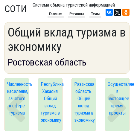
Система обмена туристской информацией
СОТИ
Главная
Регионы
Темы
Общий вклад туризма в
экономику
Ростовская область
Численность
Республика
Рязанская
Осуществля
населения,
Хакасия.
область.
в
занятого
Общий
Общий
настоящее
в сфере
вклад
вклад
время
туризма
туризма в
туризма в
проекты
экономику
экономику