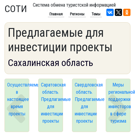
Система обмена туристской информацией
СОТИ
Главная
Регионы
Темы
Предлагаемые для
инвестиции проекты
Сахалинская область
Осуществляемые
Саратовская
Свердловская
Меры
в
область.
область.
региональной
настоящее
Предлагаемые
Предлагаемые
поддержки
время
для
для
инвесторов
проекты
инвестиции
инвестиции
в сфере
проекты
проекты
туризма