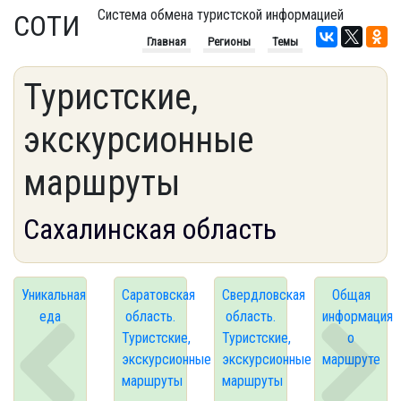
Система обмена туристской информацией
СОТИ
Главная
Регионы
Темы
Туристские,
экскурсионные
маршруты
Сахалинская область
Уникальная
Саратовская
Свердловская
Общая
еда
область.
область.
информация
Туристские,
Туристские,
о
экскурсионные
экскурсионные
маршруте
маршруты
маршруты