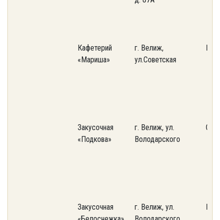
Кафетерий
г. Велиж,
ИП 
«Мариша»
ул.Советская
Закусочная
г. Велиж, ул.
ООО
«Подкова»
Володарского
Закусочная
г. Велиж, ул.
Пот
«Белоснежка»
Володарского