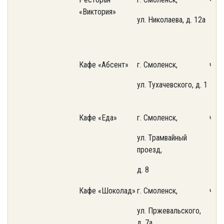
«Виктория»
ул. Николаева, д. 12а
Кафе «Абсент»
г. Смоленск,
част
ул. Тухачевского, д. 1
Кафе «Еда»
г. Смоленск,
част
ул. Трамвайный
проезд,
д. 8
Кафе «Шоколад»
г. Смоленск,
част
ул. Пржевальского,
д. 7а