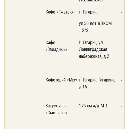
Кафе «Гжатск»
г. Гагарин,
част
ул.50 лет ВЛКСМ,
.12/2
Кафе
г. Гагарин, ул.
част
«Звездный»
Ленинградская
набережная, д.2
Кафетерий «Mix»
г. Гагарин, Гагарина,
част
д.16
Закусочная
175 км а/д М-1
част
«Смолянка»