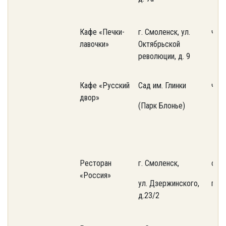
Кафе «Печки-
г. Смоленск, ул.
част
лавочки»
Октябрьской
революции, д. 9
Кафе «Русский
Сад им. Глинки
част
двор»
(Парк Блонье)
Ресторан
г. Смоленск,
соб
«Россия»
ул. Дзержинского,
про
д.23/2