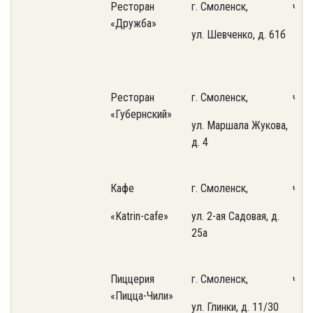
Ресторан
г. Смоленск,
част
«Дружба»
ул. Шевченко, д. 61б
Ресторан
г. Смоленск,
част
«Губернский»
ул. Маршала Жукова,
д. 4
Кафе
г. Смоленск,
част
«Katrin-cafe»
ул. 2-ая Садовая, д.
25a
Пиццерия
г. Смоленск,
част
«Пицца-Чили»
ул. Глинки, д. 11/30