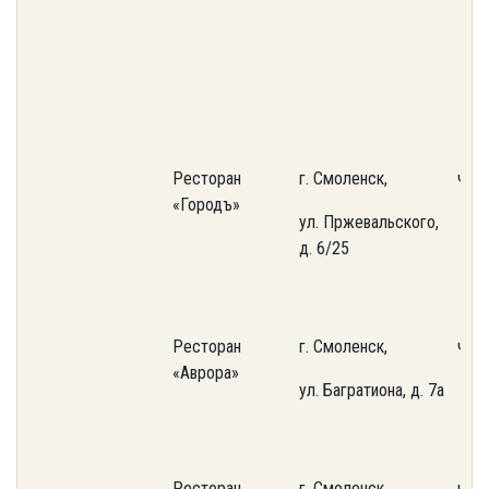
Ресторан
г. Смоленск,
част
«Городъ»
ул. Пржевальского,
д. 6/25
Ресторан
г. Смоленск,
част
«Аврора»
ул. Багратиона, д. 7а
Ресторан
г. Смоленск,
част