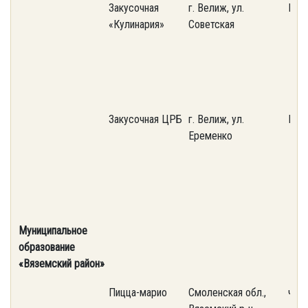
Закусочная
г. Велиж, ул.
Пот
«Кулинария»
Советская
Закусочная ЦРБ
г. Велиж, ул.
Пот
Еременко
Муниципальное
образование
«Вяземский район»
Пицца-марио
Смоленская обл.,
част