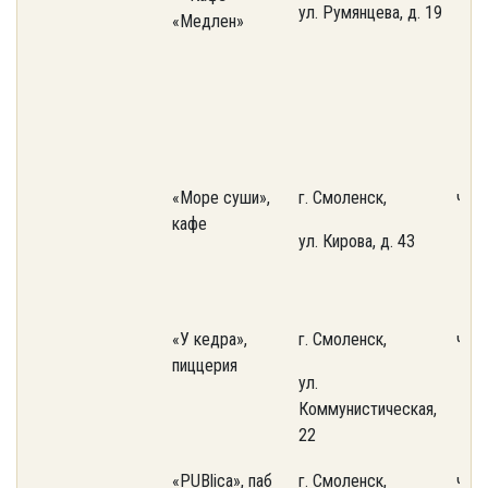
ул. Румянцева, д. 19
«Медлен»
«Море суши»,
г. Смоленск,
част
кафе
ул. Кирова, д. 43
«У кедра»,
г. Смоленск,
част
пиццерия
ул.
Коммунистическая,
22
«PUBlica», паб
г. Смоленск,
част