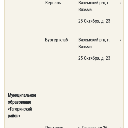
Версаль
Вяземский р-н, г.
част
Вязьма,
25 Октября, д. 23
Бургер клаб
Вяземский р-н, г.
част
Вязьма,
25 Октября, д. 23
Муниципальное
образование
«Гагаринский
район»
Ресторан
г. Гагарин, ул.26
част