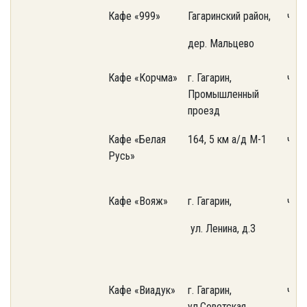
Кафе «999»
Гагаринский район,
част
дер. Мальцево
Кафе «Корчма»
г. Гагарин,
част
Промышленный
проезд
Кафе «Белая
164, 5 км а/д М-1
част
Русь»
Кафе «Вояж»
г. Гагарин,
част
ул. Ленина, д.3
Кафе «Виадук»
г. Гагарин,
част
ул.Советская