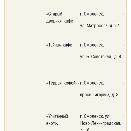
«Старый
г. Смоленск,
част
дворик», кафе
ул. Матросова, д. 27
«Тайна», кафе
г. Смоленск,
част
ул. Б. Советская, д. 8
«Терра», кофейня
г. Смоленск,
част
просп. Гагарина, д. 3
«Упитанный
г. Смоленск, ул.
част
енот»,
Ново-Ленинградская,
д. 16