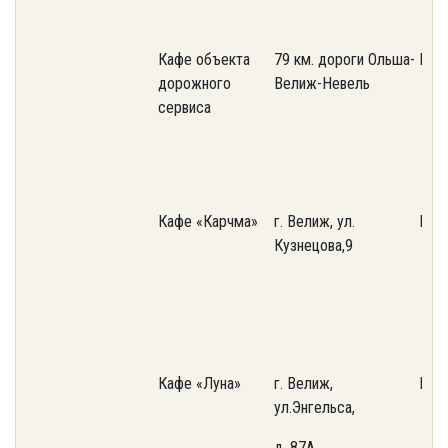
Кафе объекта
79 км. дороги Ольша-
ИП 
дорожного
Велиж-Невель
сервиса
Кафе «Карчма»
г. Велиж, ул.
ИП С
Кузнецова,9
Кафе «Луна»
г. Велиж,
ИП Ч
ул.Энгельса,
д. 87А