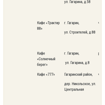
ул. Гагарина, д.58
Кафе «Трактир
г. Гагарин,
част
88»
ул. Строителей, д.88
Кафе
г. Гагарин,
рай
«Солнечный
ул. Гагарина, д.8
берег»
Кафе «777»
Гагаринский район,
част
дер. Никольское, ул.
Центральная