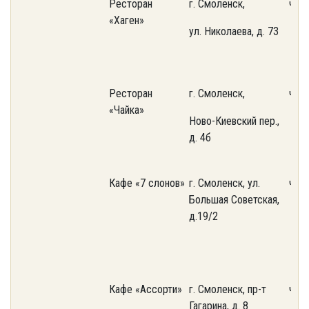
Ресторан
г. Смоленск,
част
«Хаген»
ул. Николаева, д. 73
Ресторан
г. Смоленск,
част
«Чайка»
Ново-Киевский пер.,
д. 4б
Кафе «7 слонов»
г. Смоленск, ул.
част
Большая Советская,
д.19/2
Кафе «Ассорти»
г. Смоленск, пр-т
част
Гагарина, д. 8