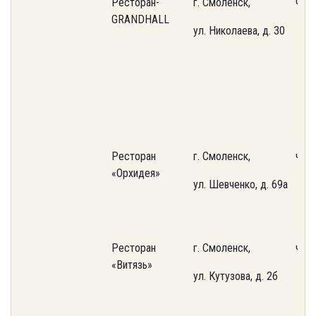
Ресторан-
г. Смоленск,
част
GRANDHALL
ул. Николаева, д. 30
Ресторан
г. Смоленск,
част
«Орхидея»
ул. Шевченко, д. 69а
Ресторан
г. Смоленск,
част
«Витязь»
ул. Кутузова, д. 2б