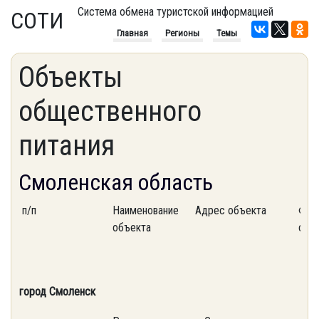
Система обмена туристской информацией
СОТИ
Главная
Регионы
Темы
Объекты
общественного
питания
Смоленская область
п/п
Наименование
Адрес объекта
Фор
объекта
соб
город Смоленск