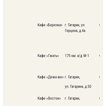
Кафе «Березка»
г. Гагарин, ул.
част
Герцена, д.4а
Кафе «Гжать»
175 км. а/д М-1
част
Кафе «Дежа вю»
г. Гагарин,
част
ул. Гагарина, д.50
Кафе «Восток»
г. Гагарин,
част