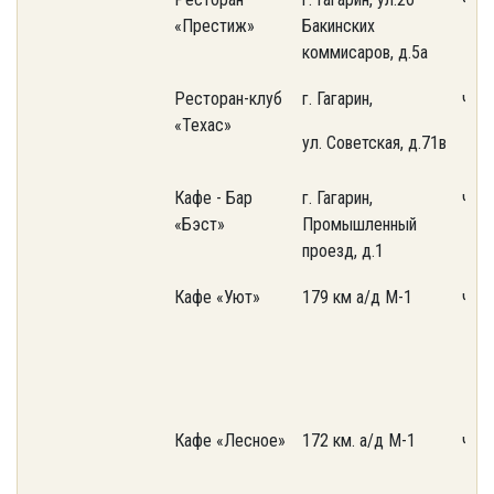
«Престиж»
Бакинских
коммисаров, д.5а
Ресторан-клуб
г. Гагарин,
част
«Техас»
ул. Советская, д.71в
Кафе - Бар
г. Гагарин,
част
«Бэст»
Промышленный
проезд, д.1
Кафе «Уют»
179 км а/д М-1
част
Кафе «Лесное»
172 км. а/д М-1
част