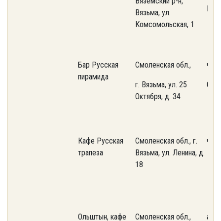
Вяземский р-н,
ИП
Вязьма, ул.
Комсомольская, 1
Бар Русская
Смоленская обл.,
част
пирамида
г. Вязьма, ул. 25
ООО
Октября, д. 34
Кафе Русская
Смоленская обл., г.
част
трапеза
Вязьма, ул. Ленина, д.
18
Ольштын, кафе
Смоленская обл.,
аре