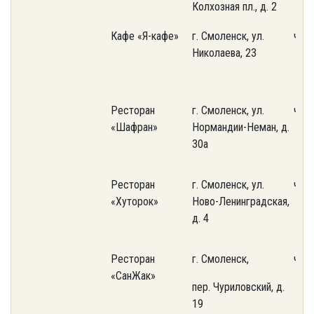
Колхозная пл., д. 2
Кафе «Я-кафе»
г. Смоленск, ул.
част
Николаева, 23
Ресторан
г. Смоленск, ул.
част
«Шафран»
Нормандии-Неман, д.
30а
Ресторан
г. Смоленск, ул.
част
«Хуторок»
Ново-Ленинградская,
д. 4
Ресторан
г. Смоленск,
част
«СанЖак»
пер. Чуриловский, д.
19