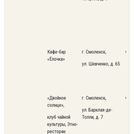
Кафе-бар
г. Смоленск,
част
«Ёлочка»
ул. Шевченко, д. 65
«Двойное
г. Смоленск,
част
солнце»,
ул. Барклая-де-
клуб чайной
Толли, д. 7
культуры, Этно-
ресторан