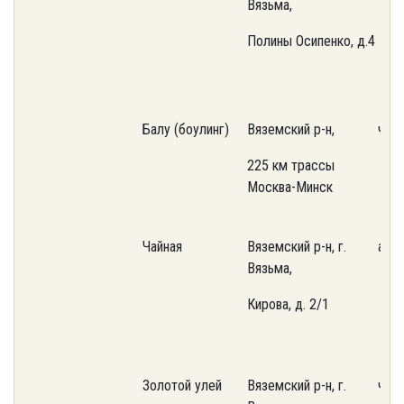
Вязьма,
Полины Осипенко, д.4
Балу (боулинг)
Вяземский р-н,
част
225 км трассы
Москва-Минск
Чайная
Вяземский р-н, г.
аре
Вязьма,
Кирова, д. 2/1
Золотой улей
Вяземский р-н, г.
част