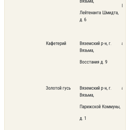
Вязьма,
ИП
Лейтенанта Шмидта,
д. 6
Кафетерий
Вяземский р-н, г.
аре
Вязьма,
Восстания д. 9
Золотой гусь
Вяземский р-н, г.
аре
Вязьма,
Парижской Коммуны,
д. 1