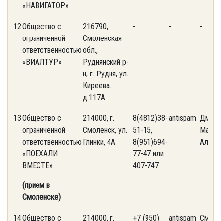
«НАВИГАТОР»
12
Общество с
216790,
-
-
-
ограниченной
Смоленская
ответственностью
обл.,
«ВИАЛТУР»
Руднянский р-
н, г. Рудня, ул.
Киреева,
д.117А
13
Общество с
214000, г.
8(4812)38-
antispam
Дмитр
ограниченной
Смоленск, ул.
51-15,
Мария
ответственностью
Глинки, 4А
8(951)694-
Алекс
«ПОЕХАЛИ
77-47 или
ВМЕСТЕ»
407-747
(прием в
Смоленске)
14
Общество с
214000, г.
+7 (950)
antispam
Смирн