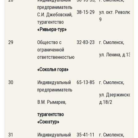
предприниматель
38-15-29
ул. окт. Революции
С.И. Джебовский,
9
турагентство
«Ривьера-тур»
29
Общество с
32-83-23
г. Смоленск,
ограниченной
ул. Ленина, д.13а
ответственностью
«Соколья гора»
30
Индивидуальный
65-13-85
г. Смоленск,
предприниматель
ул. Дзержинского,
В.М. Рымарев,
д.18/2
турагентство
«Союзтур»
31
Индивидуальный
35-41-11
г. Смоленск,