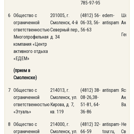
785-97-95
6
Общество с
201005, г.
(4812) 56-
edem-
Шорох
ограниченной
Смоленск, 4-й
06-33, 56-
antispam
Анаст
ответственностью
Северный пер.,
56-63
Генна
Многопрофильная
д. 34
компания «Центр
активного отдыха
«ЕДЕМ»
(прием в
Смоленске)
7
Общество с
214013, г.
(4812) 38-
antispam
Ясинс
ограниченной
Смоленск, ул.
08-26,38-
Андре
ответственностью
Кирова, д. 7,
51-81, 64-
Валер
«Этуаль»
кв. 119
36-86
8
Общество с
214000, г.
(4812) 32-
antispam-
Нефед
ограниченной
Смоленск, ул.
66-59
tour.ru,
Светл