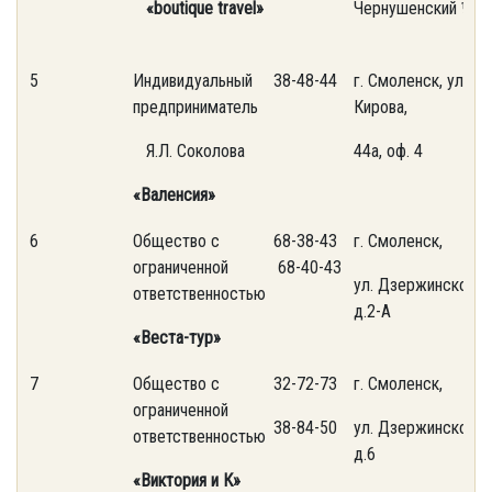
«boutique travel»
Чернушенский ½
5
Индивидуальный
38-48-44
г. Смоленск, ул.
предприниматель
Кирова,
Я.Л. Соколова
44а, оф. 4
«Валенсия»
6
Общество с
68-38-43
г. Смоленск,
ограниченной
68-40-43
ул. Дзержинского,
ответственностью
д.2-А
«Веста-тур»
7
Общество с
32-72-73
г. Смоленск,
ограниченной
38-84-50
ул. Дзержинского,
ответственностью
д.6
«Виктория и К»