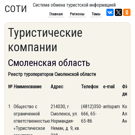
Система обмена туристской информацией
СОТИ
Главная
Регионы
Темы
Туристические
компании
Смоленская область
Реестр туроператоров Смоленской области
№
Наименование
Адрес
Телефон
e-mail
ФИО
дирек
1
Общество с
214030, г.
(4812)350-
antispam
Котяш
ограниченной
Смоленск, ул.
666, 65-
Алекс
ответственностью
Нормандия-
65-86
Анато
«Туристическое
Неман, д. 9, кв.