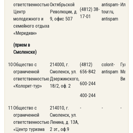
ответственностью
Октябрьской
antispam-
Ильин
(4812) 38-
Центр
Революции, д.
tour.ru,
17-01
молодежного и
9, офис 507
antispam
семейного отдыха
«Меридиан»
(прием в
Смоленске)
10
Общество с
214000, г.
(4812)
colorit-
Гулае
ограниченной
Смоленск, ул.
656-842
antispam
Марин
ответственностью
Дзержинского,
Викто
600-244
«Колорит-тур»
18/2, оф. 2
400-244
11
Общество с
214010, г.
-
-
-
ограниченной
Смоленск, ул.
ответственностью
Ленина, д. 13А,
«Центр туризма
2 эт., оф.9