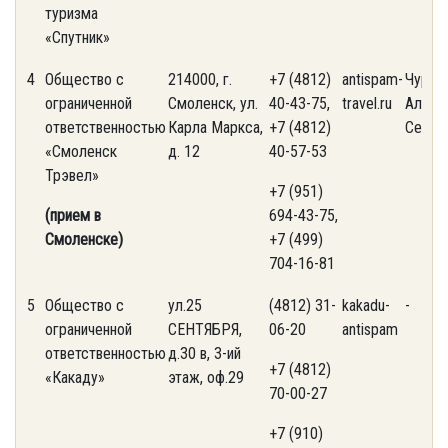
туризма
«Спутник»
4
Общество с
214000, г.
+7 (4812)
antispam-
Чуран
ограниченной
Смоленск, ул.
40-43-75,
travel.ru
Алекс
ответственностью
Карла Маркса,
+7 (4812)
Серге
«Смоленск
д. 12
40-57-53
Трэвел»
+7 (951)
(прием в
694-43-75,
Смоленске)
+7 (499)
704-16-81
5
Общество с
ул.25
(4812) 31-
kakadu-
-
ограниченной
СЕНТЯБРЯ,
06-20
antispam
ответственностью
д.30 в, 3-ий
+7 (4812)
«Какаду»
этаж, оф.29
70-00-27
+7 (910)