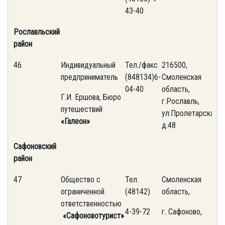
43-40
Рославльский
район
46
Индивидуальный
Тел./факс
216500,
предприниматель
(848134)6-
Смоленская
04-40
область,
Г.И. Ершова, Бюро
г.Рославль,
путешествий
ул.Пролетарская,
«Галеон»
д.48
Сафоновский
район
47
Общество с
Тел.
Смоленская
ограниченной
(48142)
область,
ответственностью
4-39-72
г. Сафоново,
«Сафоновотурист»