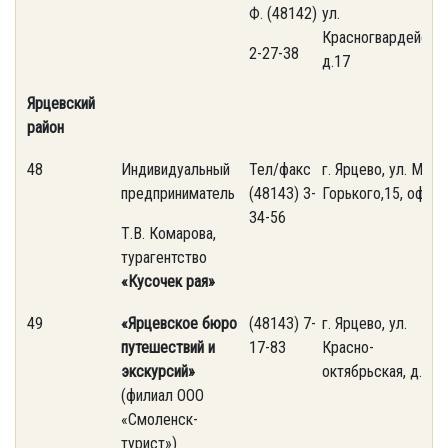
Ф. (48142)
ул.
Красногвардейская
2-27-38
д.17
Ярцевский
район
48
Индивидуальный
Тел/факс
г. Ярцево, ул. М.
предприниматель
(48143) 3-
Горького,15, оф.1
34-56
Т.В. Комарова,
турагентство
«Кусочек рая»
49
«Ярцевское бюро
(48143) 7-
г. Ярцево, ул.
путешествий и
17-83
Красно-
экскурсий»
октябрьская, д. 29
(филиал ООО
«Смоленск-
турист»)