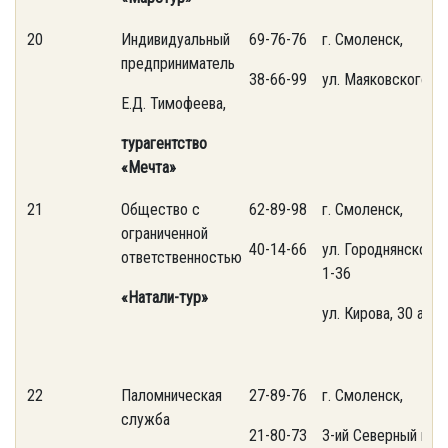
20
Индивидуальный
69-76-76
г. Смоленск,
предприниматель
38-66-99
ул. Mаяковского, 3
Е.Д. Тимофеева,
турагентство
«
Мечта»
21
Общество с
62-89-98
г. Смоленск,
ограниченной
40-14-66
ул. Городнянского,
ответственностью
1-36
«Натали-тур»
ул. Кирова, 30 а
22
Паломническая
27-89-76
г. Смоленск,
служба
21-80-73
3-ий Северный пер