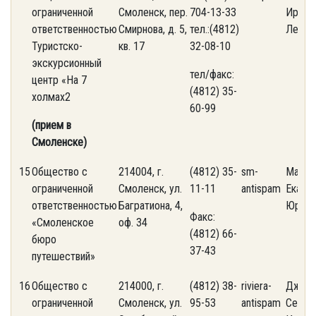
ограниченной
Смоленск, пер.
704-13-33
Ирина
ответственностью
Смирнова, д. 5,
тел.:(4812)
Леони
Туристско-
кв. 17
32-08-10
экскурсионный
тел/факс:
центр «На 7
(4812) 35-
холмах2
60-99
(прием в
Смоленске)
15
Общество с
214004, г.
(4812) 35-
sm-
Макси
ограниченной
Смоленск, ул.
11-11
antispam
Екате
ответственностью
Багратиона, 4,
Юрьев
Факс:
«Смоленское
оф. 34
(4812) 66-
бюро
37-43
путешествий»
16
Общество с
214000, г.
(4812) 38-
riviera-
Джебо
ограниченной
Смоленск, ул.
95-53
antispam
Серге