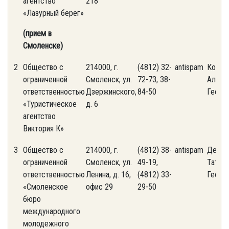
агентство
218
«Лазурный берег»
(прием в
Смоленске)
2
Общество с
214000, г.
(4812) 32-
antispam
Корол
ограниченной
Смоленск, ул.
72-73, 38-
Алекс
ответственностью
Дзержинского,
84-50
Георг
«Туристическое
д. 6
агентство
Виктория К»
3
Общество с
214000, г.
(4812) 38-
antispam
Демья
ограниченной
Смоленск, ул.
49-19,
Татьян
ответственностью
Ленина, д. 16,
(4812) 33-
Георг
«Смоленское
офис 29
29-50
бюро
международного
молодежного