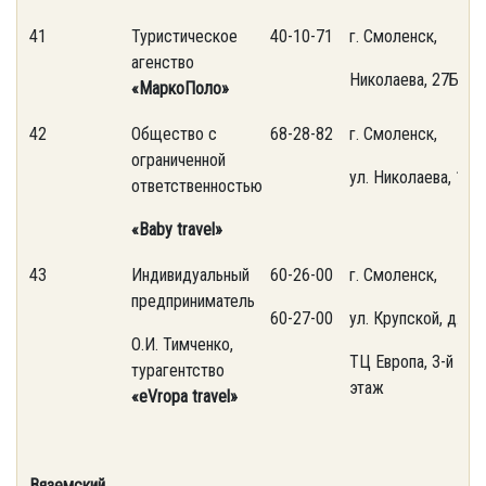
41
Туристическое
40-10-71
г. Смоленск,
агенство
Николаева, 27Б
«МаркоПоло»
42
Общество с
68-28-82
г. Смоленск,
ограниченной
ул. Николаева, 19А
ответственностью
«Baby travel»
43
Индивидуальный
60-26-00
г. Смоленск,
предприниматель
60-27-00
ул. Крупской, д.43,
О.И. Тимченко,
ТЦ Европа, 3-й
турагентство
этаж
«eVropa travel»
Вяземский