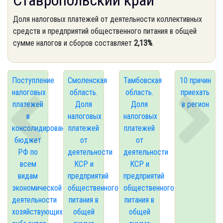
Ставропольский край
Доля налоговых платежей от деятельности коллективных
средств и предприятий общественного питания в общей
сумме налогов и сборов составляет
2,13%
.
Поступление
Смоленская
Тамбовская
10 причин
налоговых
область.
область.
приехать
платежей
Доля
Доля
в регион
в
налоговых
налоговых
консолидированный
платежей
платежей
бюджет
от
от
РФ по
деятельности
деятельности
всем
КСР и
КСР и
видам
предприятий
предприятий
экономической
общественного
общественного
деятельности
питания в
питания в
хозяйствующих
общей
общей