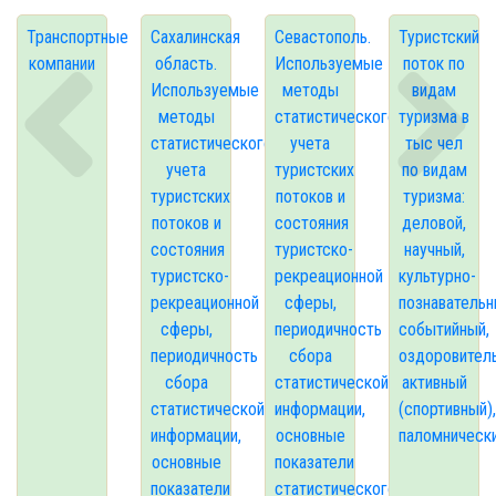
Транспортные
Сахалинская
Севастополь.
Туристский
компании
область.
Используемые
поток по
Используемые
методы
видам
методы
статистического
туризма в
статистического
учета
тыс чел
учета
туристских
по видам
туристских
потоков и
туризма:
потоков и
состояния
деловой,
состояния
туристско-
научный,
туристско-
рекреационной
культурно-
рекреационной
сферы,
познавательн
сферы,
периодичность
событийный,
периодичность
сбора
оздоровител
сбора
статистической
активный
статистической
информации,
(спортивный),
информации,
основные
паломническ
основные
показатели
показатели
статистического