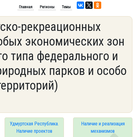
Главная
Регионы
Темы
тско-рекреационных
собых экономических зон
го типа федерального и
риродных парков и особо
ерриторий)
Удмуртская Республика.
Наличие и реализация
Наличие проектов
механизмов