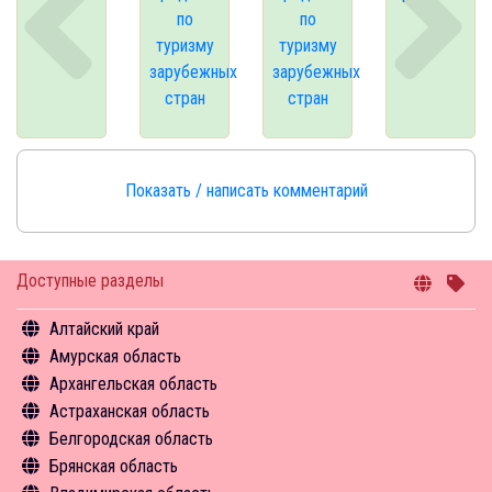
по
по
туризму
туризму
зарубежных
зарубежных
стран
стран
Показать / написать комментарий
Доступные разделы
Алтайский край
Амурская область
Общая информация
Архангельская область
Объекты туристского притяжения
Общая информация
Астраханская область
Инфрастуктура туризма
Объекты туристского притяжения
Общая информация
Белгородская область
Туризм в цифрах
Инфрастуктура туризма
Объекты туристского притяжения
Общая информация
Брянская область
Чем заняться
Туризм в цифрах
Инфрастуктура туризма
Объекты туристского притяжения
Общая информация