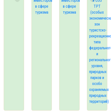
инвесторов
инвесторов
и ОЭЗ
в сфере
в сфере
ТРТ
туризма
туризма
(особых
экономическ
зон
туристско-
рекреационн
типа
федеральног
и
региональног
уровня,
природных
парков и
особо
охраняемых
природных
территорий)