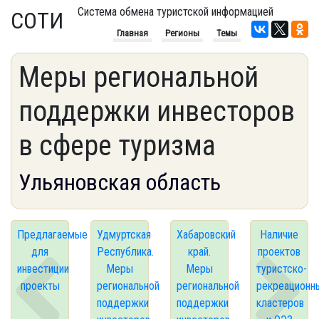
Система обмена туристской информацией
СОТИ
Главная
Регионы
Темы
Меры региональной
поддержки инвесторов
в сфере туризма
Ульяновская область
Предлагаемые
Удмуртская
Хабаровский
Наличие
для
Республика.
край.
проектов
инвестиции
Меры
Меры
туристско-
проекты
региональной
региональной
рекреационн
поддержки
поддержки
кластеров