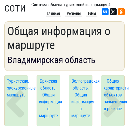
Система обмена туристской информацией
СОТИ
Главная
Регионы
Темы
Общая информация о
маршруте
Владимирская область
Туристские,
Брянская
Волгоградская
Общая
экскурсионные
область.
область.
характеристи
маршруты
Общая
Общая
объектов
информация
информация
размещения
о
о
в регионе
маршруте
маршруте