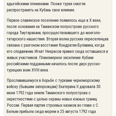
адыгейскими племенами. Позже турки смогли
распространить на Кубань свое влияние.
Первое славянское поселение появилось еще в Х веке,
после основания на Таманском полуострове русского
города Тмутаракани, просуществовавшего до монголо-
татарского нашествия. Вторая волна русских переселенцев
связана с разгоном восстания Кондратия Булавина, когда
его сподвижник Игнат Некрасов привел сюда оставшихся в
живых участников. Планомерное заселение Кубани
российскими подданными началось после двух русско-
турецких воин XVIII века.
Прославившемуся в борьбе с турками черноморскому
войску (бывшим запорожцам) Екатерина II даровала 30
июня 1792 года земли Таманского полуострова с
окрестностями с целью охраны новых южных границ
России. Первая партия строевых казаков во главе с С.
Белым прибыла сюда морем и 25 августа 1792 года