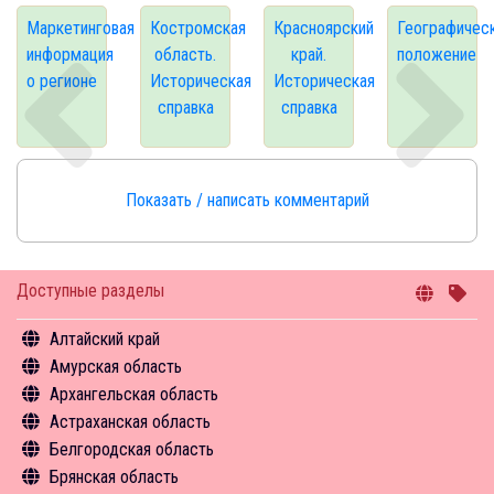
Маркетинговая
Костромская
Красноярский
Географичес
информация
область.
край.
положение
о регионе
Историческая
Историческая
справка
справка
Показать / написать комментарий
Доступные разделы
Алтайский край
Амурская область
Общая информация
Архангельская область
Объекты туристского притяжения
Общая информация
Астраханская область
Инфрастуктура туризма
Объекты туристского притяжения
Общая информация
Белгородская область
Туризм в цифрах
Инфрастуктура туризма
Объекты туристского притяжения
Общая информация
Брянская область
Чем заняться
Туризм в цифрах
Инфрастуктура туризма
Объекты туристского притяжения
Общая информация