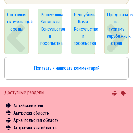
Состояние
Республика
Республика
Представите
окружающей
Калмыкия.
Коми.
по
среды
Консульства
Консульства
туризму
и
и
зарубежных
посольства
посольства
стран
Показать / написать комментарий
Доступные разделы
Алтайский край
Амурская область
Общая информация
Архангельская область
Объекты туристского притяжения
Общая информация
Астраханская область
Инфрастуктура туризма
Объекты туристского притяжения
Общая информация