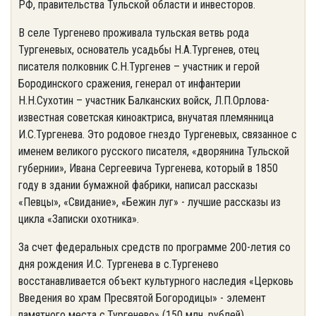
РФ, правительства Тульской области и инвесторов.
В селе Тургенево проживала тульская ветвь рода
Тургеневых, основатель усадьбы Н.А.Тургенев, отец
писателя полковник С.Н.Тургенев – участник и герой
Бородинского сражения, генерал от инфантерии
Н.Н.Сухотин – участник Балканских войск, Л.П.Орлова-
известная советская киноактриса, внучатая племянница
И.С.Тургенева. Это родовое гнездо Тургеневых, связанное с
именем великого русского писателя, «дворянина Тульской
губернии», Ивана Сергеевича Тургенева, который в 1850
году в здании бумажной фабрики, написал рассказы
«Певцы», «Свидание», «Бежин луг» - лучшие рассказы из
цикла «Записки охотника».
За счет федеральных средств по программе 200-летия со
дня рождения И.С. Тургенева в с.Тургенево
восстанавливается объект культурного наследия «Церковь
Введения во храм Пресвятой Богородицы» - элемент
памятного места с.Тургенево» (150 млн. рублей).