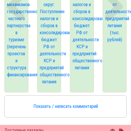
механизмов
округ.
налогов и
от
государственно-
Поступление
сборов в
деятельност
частного
налогов и
консолидированный
предприятий
партнерства
сборов в
бюджет
питания
в
консолидированный
РФ от
(тыс.
туризме
бюджет
деятельности
рублей)
(перечень
РФ от
КСР и
проектов
деятельности
предприятий
и
КСР и
общественного
структура
предприятий
питания
финансирования)
общественного
питания
Показать / написать комментарий
Доступные разделы