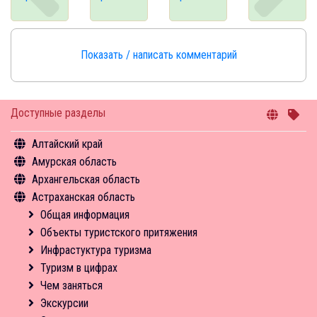
Показать / написать комментарий
Доступные разделы
Алтайский край
Амурская область
Общая информация
Архангельская область
Объекты туристского притяжения
Общая информация
Астраханская область
Инфрастуктура туризма
Объекты туристского притяжения
Общая информация
Туризм в цифрах
Инфрастуктура туризма
Объекты туристского притяжения
Общая информация
Чем заняться
Туризм в цифрах
Инфрастуктура туризма
Объекты туристского притяжения
Средства размещения
Чем заняться
Туризм в цифрах
Инфрастуктура туризма
Новости
Средства размещения
Чем заняться
Туризм в цифрах
Новости
Экскурсии
Чем заняться
Средства размещения
Экскурсии