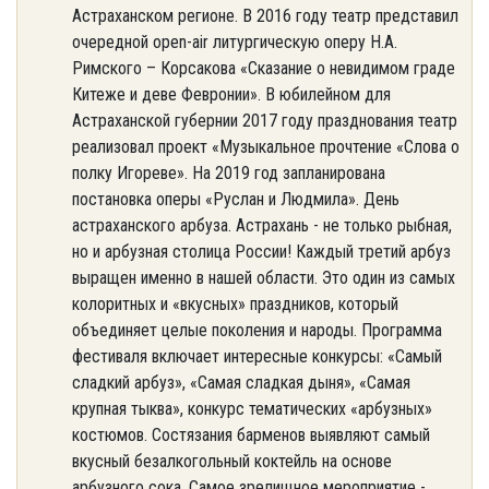
Астраханском регионе. В 2016 году театр представил
очередной open-air литургическую оперу Н.А.
Римского – Корсакова «Сказание о невидимом граде
Китеже и деве Февронии». В юбилейном для
Астраханской губернии 2017 году празднования театр
реализовал проект «Музыкальное прочтение «Слова о
полку Игореве». На 2019 год запланирована
постановка оперы «Руслан и Людмила». День
астраханского арбуза. Астрахань - не только рыбная,
но и арбузная столица России! Каждый третий арбуз
выращен именно в нашей области. Это один из самых
колоритных и «вкусных» праздников, который
объединяет целые поколения и народы. Программа
фестиваля включает интересные конкурсы: «Самый
сладкий арбуз», «Самая сладкая дыня», «Самая
крупная тыква», конкурс тематических «арбузных»
костюмов. Состязания барменов выявляют самый
вкусный безалкогольный коктейль на основе
арбузного сока. Самое зрелищное мероприятие -