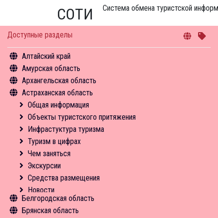
Система обмена туристской инфор
СОТИ
Доступные разделы
Алтайский край
Амурская область
Общая информация
Архангельская область
Объекты туристского притяжения
Общая информация
Астраханская область
Инфрастуктура туризма
Объекты туристского притяжения
Общая информация
Туризм в цифрах
Инфрастуктура туризма
Объекты туристского притяжения
Общая информация
Чем заняться
Туризм в цифрах
Инфрастуктура туризма
Объекты туристского притяжения
Средства размещения
Чем заняться
Туризм в цифрах
Инфрастуктура туризма
Новости
Средства размещения
Чем заняться
Туризм в цифрах
Новости
Экскурсии
Чем заняться
Средства размещения
Экскурсии
Новости
Средства размещения
Новости
Белгородская область
Брянская область
Общая информация