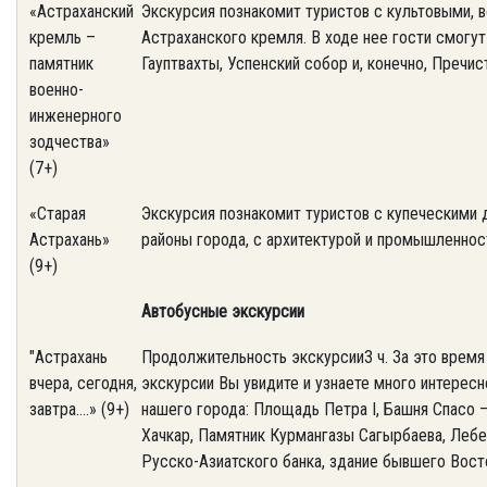
«Астраханский
Экскурсия познакомит туристов с культовыми, 
кремль –
Астраханского кремля. В ходе нее гости смогу
памятник
Гауптвахты, Успенский собор и, конечно, Пречи
военно-
инженерного
зодчества»
(7+)
«Старая
Экскурсия познакомит туристов с купеческими
Астрахань»
районы города, с архитектурой и промышленнос
(9+)
Автобусные экскурсии
"Астрахань
Продолжительность экскурсии3 ч. За это время
вчера, сегодня,
экскурсии Вы увидите и узнаете много интересн
завтра….» (9+)
нашего города: Площадь Петра I, Башня Спасо
Хачкар, Памятник Курмангазы Сагырбаева, Лебе
Русско-Азиатского банка, здание бывшего Восто