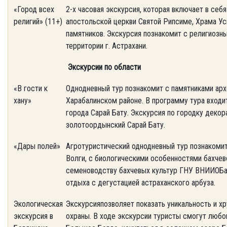
«Город всех
2-х часовая экскурсия, которая включает в себ
религий» (11+)
апостольской церкви Святой Рипсиме, Храма Ус
памятников. Экскурсия познакомит с религиоз
территории г. Астрахани.
Экскурсии по области
«В гости к
Однодневный тур познакомит с памятниками арх
хану»
Харабалинском районе. В программу тура входи
города Сарай Бату. Экскурсия по городку декор
золотоордынский Сарай Бату.
«Дары полей»
Агротуристический однодневный тур познакомит
Волги, с биологическими особенностями бахчево
семеноводству бахчевых культур ГНУ ВНИИОБа. 
отдыха с дегустацией астраханского арбуза.
Экологическая
Экскурсияпозволяет показать уникальность и х
экскурсия в
охраны. В ходе экскурсии туристы смогут люб