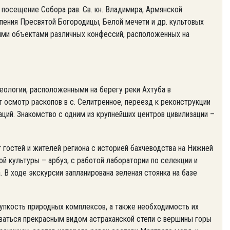
я посещение Собора рав. Св. кн. Владимира, Армянской
пения Пресвятой Богородицы, Белой мечети и др. культовых
ными объектами различных конфессий, расположенных на
еологии, расположенными на берегу реки Ахтуба в
т осмотр раскопов в с. Селитренное, переезд к реконструкции
аций. Знакомство с одним из крупнейших центров цивилизации –
 гостей и жителей региона с историей бахчеводства на Нижней
й культуры – арбуз, с работой лаборатории по селекции и
В ходе экскурсии запланирована зеленая стоянка на базе
рупкость природных комплексов, а также необходимость их
оваться прекрасным видом астраханской степи с вершины горы