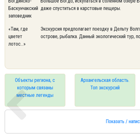
Богдинско-
Большое Богдо, искупаться в соленном озере Ба
Баскунчакский
даже спуститься в карстовые пещеры.
заповедник
«Там, где
Экскурсия предполагает поездку в Дельту Волг
цветет
острове, рыбалка. Данный экологический тур, 
лотос…»
Объекты региона, с
Архангельская область.
которым связаны
Топ экскурсий
местные легенды
Показать / напи